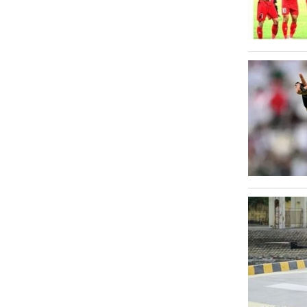
Văn hóa
Sức khỏe
Nhịp sống mới
Thời trang
Du lịch
Kinh tế
Pháp luật
Phóng sự ảnh
Quy hoạch tỉnh An Giang thời kỳ
2021-2030, tầm nhìn đến năm 2050
Podcast