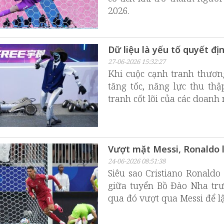
2026.
Dữ liệu là yếu tố quyết đị
27-06-2026 15:32:27
Khi cuộc cạnh tranh thươn
tăng tốc, năng lực thu thậ
tranh cốt lõi của các doanh 
Vượt mặt Messi, Ronaldo l
24-06-2026 08:51:38
Siêu sao Cristiano Ronaldo
giữa tuyển Bồ Đào Nha trướ
qua đó vượt qua Messi để lậ