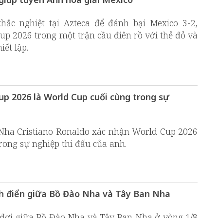
ắc nghiệt tại Azteca để đánh bại Mexico 3-2,
up 2026 trong một trận cầu điên rồ với thẻ đỏ và
iết lập.
p 2026 là World Cup cuối cùng trong sự
 Nha Cristiano Ronaldo xác nhận World Cup 2026
rong sự nghiệp thi đấu của anh.
inh điển giữa Bồ Đào Nha và Tây Ban Nha
 đợi giữa Bồ Đào Nha và Tây Ban Nha ở vòng 1/8