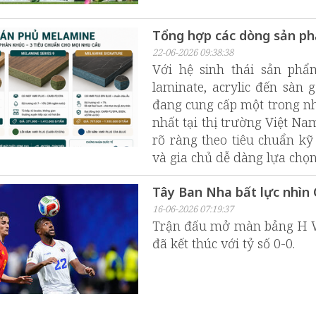
Tổng hợp các dòng sản ph
22-06-2026 09:38:38
Với hệ sinh thái sản phẩ
laminate, acrylic đến sàn 
đang cung cấp một trong nh
nhất tại thị trường Việt 
rõ ràng theo tiêu chuẩn kỹ
và gia chủ dễ dàng lựa chọn
Tây Ban Nha bất lực nhìn 
16-06-2026 07:19:37
Trận đấu mở màn bảng H W
đã kết thúc với tỷ số 0-0.