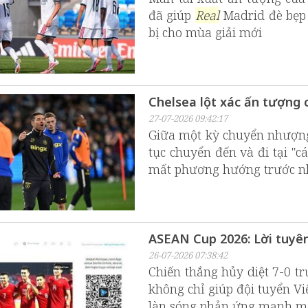
đã giúp
Real
Madrid đè bẹp 
bị cho mùa giải mới
Chelsea lột xác ấn tượng 
27-07-2026 09:42:17
Giữa một kỳ chuyển nhượng
tục chuyển đến và đi tại "
mất phương hướng trước nhữ
ASEAN Cup 2026: Lời tuyê
26-07-2026 07:38:42
Chiến thắng hủy diệt 7-0 t
không chỉ giúp đội tuyển V
làn sóng phản ứng mạnh mẽ