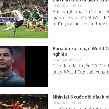
06-07-2026 13:05:18
Anh vượt qua thử thách kh
giành vé vào tứ kết World C
những kỷ lục lịch sử được th
Ronaldo xác nhận World Cu
nghiệp
06-07-2026 08:23:52
Tiền đạo đội tuyển Bồ Đào
là kỳ World Cup cuối cùng t
Nhìn lại 6 cuộc đối đầu k
05-07-2026 19:23:48
Trước màn so tài được chờ