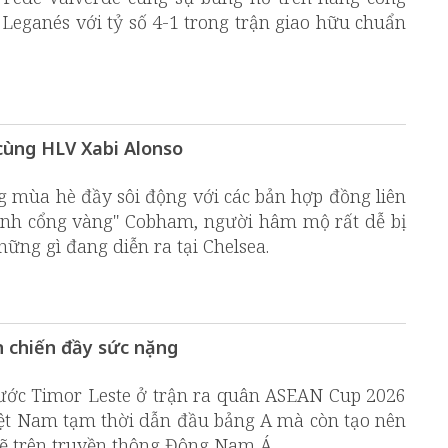
Leganés với tỷ số 4-1 trong trận giao hữu chuẩn
cùng HLV Xabi Alonso
 mùa hè đầy sôi động với các bản hợp đồng liên
cánh cổng vàng" Cobham, người hâm mộ rất dễ bị
ng gì đang diễn ra tại Chelsea.
n chiến đầy sức nặng
rước Timor Leste ở trận ra quân ASEAN Cup 2026
iệt Nam tạm thời dẫn đầu bảng A mà còn tạo nên
 trên truyền thông Đông Nam Á.