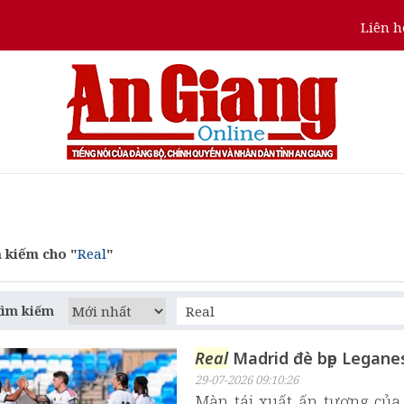
Liên h
 kiếm cho "
Real
"
tìm kiếm
Real
Madrid đè bẹp Leganes
29-07-2026 09:10:26
Màn tái xuất ấn tượng của