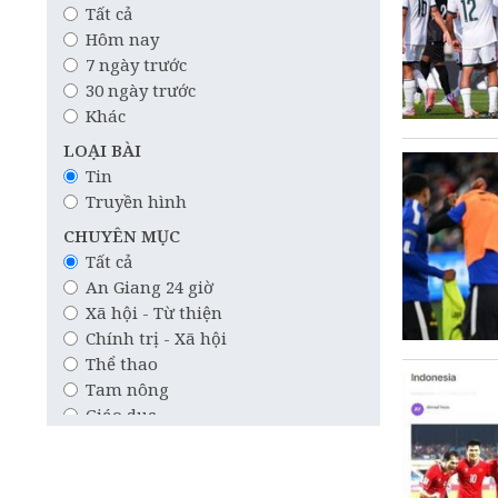
Tất cả
Hôm nay
7 ngày trước
30 ngày trước
Khác
LOẠI BÀI
Tin
Truyền hình
CHUYÊN MỤC
Tất cả
An Giang 24 giờ
Xã hội - Từ thiện
Chính trị - Xã hội
Thể thao
Tam nông
Giáo dục
Công nghệ
Quốc tế
Khoa học