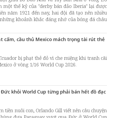
n một thế kỷ của "derby bán đảo Iberia" lại được
iên năm 1921 đến nay, hai đội đã tạo nên nhiều
ấu những khoảnh khắc đáng nhớ của bóng đá châu
t cấm, cầu thủ Mexico mách trọng tài rút thẻ
cuador bị phạt thẻ đỏ vì che miệng khi tranh cãi
Mexico ở vòng 1/16 World Cup 2026.
 Đức khỏi World Cup từng phải bán hết đồ đạc
 tiền nuôi con, Orlando Gill viết nên câu chuyện
ời hùng đưa Paraguay vượt qua Đức ở World Cup