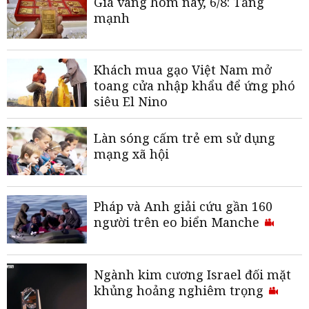
Giá vàng hôm nay, 6/8: Tăng
mạnh
Khách mua gạo Việt Nam mở
toang cửa nhập khẩu để ứng phó
siêu El Nino
Làn sóng cấm trẻ em sử dụng
mạng xã hội
Pháp và Anh giải cứu gần 160
người trên eo biển Manche
Ngành kim cương Israel đối mặt
khủng hoảng nghiêm trọng