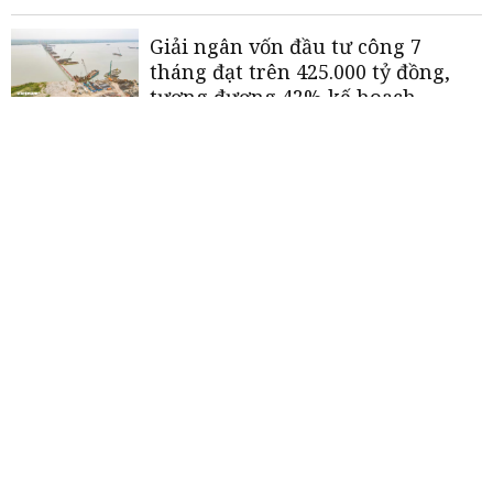
Giải ngân vốn đầu tư công 7
tháng đạt trên 425.000 tỷ đồng,
tương đương 42% kế hoạch
Phiên họp Chính phủ thường kỳ
tháng 7: Xuất nhập khẩu ước đạt
659,6 tỷ
USD
, tăng 28,1%
Kinh tế 7 tháng duy trì đà tăng
trưởng tích cực
«
<
1
2
3
4
5
>
»
THƯƠNG HIỆU MẠNH AN GIANG