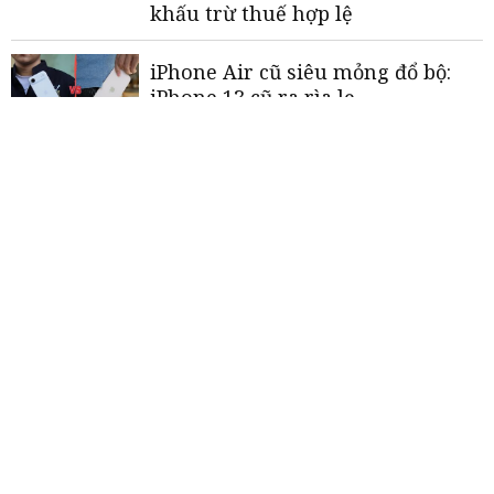
khấu trừ thuế hợp lệ
iPhone Air cũ siêu mỏng đổ bộ:
iPhone 13 cũ ra rìa lẹ
Cảnh giác thủ đoạn lừa đảo đặt
tour du lịch
Mưu sinh theo dòng du khách
«
<
1
2
3
4
5
>
»
THƯƠNG HIỆU MẠNH AN GIANG