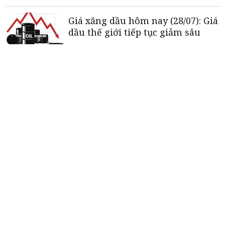
Giá xăng dầu hôm nay (28/07): Giá
dầu thế giới tiếp tục giảm sâu
Tỷ giá USD hôm nay (28/07): Đồng
USD mất đà tăng khi căng thẳng
Trung Đông tạm lắng
Vì sao Mỹ dừng tấn công Iran sau
13 ngày không kích liên tiếp?
«
<
1
2
3
4
5
>
»
THƯƠNG HIỆU MẠNH AN GIANG