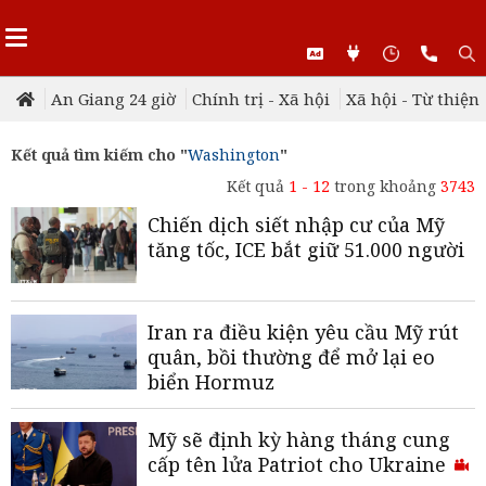
An Giang 24 giờ
Chính trị - Xã hội
Xã hội - Từ thiện
Kết quả tìm kiếm cho "
Washington
"
Kết quả
1 - 12
trong khoảng
3743
Chiến dịch siết nhập cư của Mỹ
tăng tốc, ICE bắt giữ 51.000 người
Iran ra điều kiện yêu cầu Mỹ rút
quân, bồi thường để mở lại eo
biển Hormuz
Mỹ sẽ định kỳ hàng tháng cung
cấp tên lửa Patriot cho Ukraine