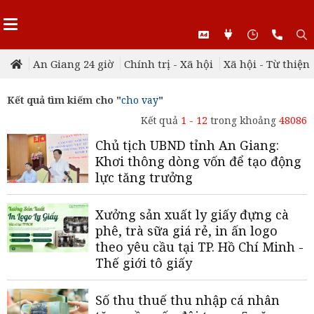
An Giang 24 giờ
Chính trị - Xã hội
Xã hội - Từ thiện
Kết quả tìm kiếm cho "
cho vay
"
Kết quả
1 - 12
trong khoảng
48086
Chủ tịch UBND tỉnh An Giang:
Khơi thông dòng vốn để tạo động
lực tăng trưởng
Xưởng sản xuất ly giấy đựng cà
phê, trà sữa giá rẻ, in ấn logo
theo yêu cầu tại TP. Hồ Chí Minh -
Thế giới tô giấy
Số thu thuế thu nhập cá nhân