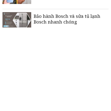
Bảo hành Bosch và sửa tủ lạnh
Bosch nhanh chóng
Dân đồng thuận, ấp Cái Nứa đổi
thay
Người lưu giữ ký ức Rạch Giá
«
<
1
2
3
4
5
>
»
THƯƠNG HIỆU MẠNH AN GIANG