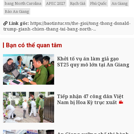
bang North Carolina
APEC 2027
Rạch Giá
Phú Quốc
An Giang
Báo An Giang
Link gốc:
https://baotintuc.vn/the-gioi/tong-thong-donald-
trump-gianh-chien-thang-tai-bang-north-...
Bạn có thể quan tâm
Khởi tố vụ án làm giả gạo
ST25 quy mô lớn tại An Giang
Tiếp nhận 47 công dân Việt
Nam bị Hoa Kỳ trục xuất