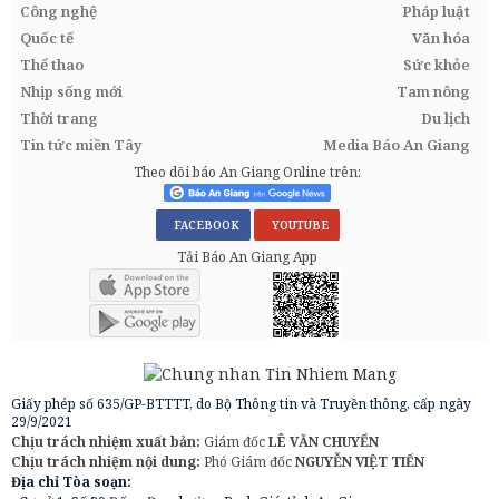
Công nghệ
Pháp luật
Quốc tế
Văn hóa
Thể thao
Sức khỏe
Nhịp sống mới
Tam nông
Thời trang
Du lịch
Tin tức miền Tây
Media Báo An Giang
Theo dõi báo An Giang Online trên:
FACEBOOK
YOUTUBE
Tải Báo An Giang App
Giấy phép số 635/GP-BTTTT, do Bộ Thông tin và Truyền thông, cấp ngày
29/9/2021
Chịu trách nhiệm xuất bản:
Giám đốc
LÊ VĂN CHUYỂN
Chịu trách nhiệm nội dung:
Phó Giám đốc
NGUYỄN VIỆT TIẾN
Địa chỉ Tòa soạn: