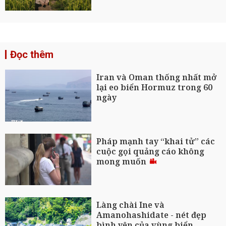
Đọc thêm
Iran và Oman thống nhất mở
lại eo biển Hormuz trong 60
ngày
Pháp mạnh tay “khai tử” các
cuộc gọi quảng cáo không
mong muốn
Làng chài Ine và
Amanohashidate - nét đẹp
bình yên của vùng biển