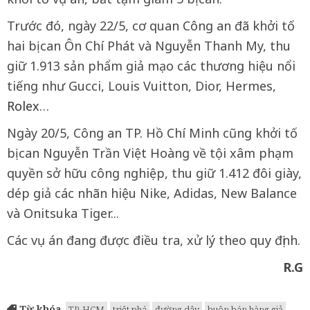
Trước đó, ngày 22/5, cơ quan Công an đã khởi tố
hai bị can Ôn Chí Phát và Nguyễn Thanh My, thu
giữ 1.913 sản phẩm giả mạo các thương hiệu nổi
tiếng như Gucci, Louis Vuitton, Dior, Hermes,
Rolex
…
Ngày 20/5, Công an TP. Hồ Chí Minh cũng khởi tố
bị can Nguyễn Trần Việt Hoàng về tội xâm phạm
quyền sở hữu công nghiệp, thu giữ 1.412 đôi giày,
dép giả các nhãn hiệu Nike, Adidas, New Balance
và Onitsuka Tiger...
Các vụ án đang được điều tra, xử lý theo quy định.
R.G
Từ khóa
TP. HCM
triệt phá
đường dây
buôn bán hàng giả