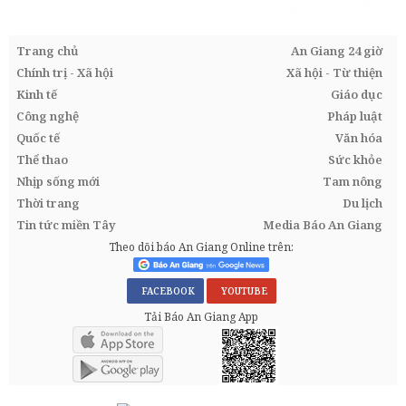
Trang chủ
An Giang 24 giờ
Chính trị - Xã hội
Xã hội - Từ thiện
Kinh tế
Giáo dục
Công nghệ
Pháp luật
Quốc tế
Văn hóa
Thể thao
Sức khỏe
Nhịp sống mới
Tam nông
Thời trang
Du lịch
Tin tức miền Tây
Media Báo An Giang
Theo dõi báo An Giang Online trên:
FACEBOOK
YOUTUBE
Tải Báo An Giang App