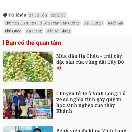
Từ khóa
xã Tri Tôn
dông lốc
Chủ tịch UBND xã Tri Tôn Trần Văn Cường
APEC 2027
Rạch Giá
Phú Quốc
An Giang
Báo An Giang
Bạn có thể quan tâm
Mùa dâu Hạ Châu - trái cây
đặc sản của vùng đất Tây Đô
Chuyện tử tế ở Vĩnh Long: Tủ
vé số nghĩa tình gây quỹ vì
học sinh nghèo của thầy
Khánh
Bệnh viện đa khoa Vĩnh Long