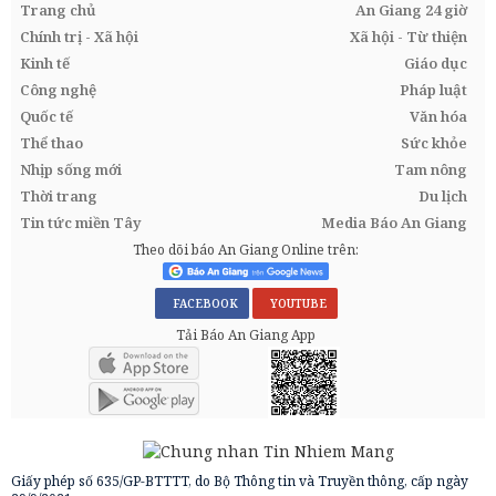
Trang chủ
An Giang 24 giờ
Chính trị - Xã hội
Xã hội - Từ thiện
Kinh tế
Giáo dục
Công nghệ
Pháp luật
Quốc tế
Văn hóa
Thể thao
Sức khỏe
Nhịp sống mới
Tam nông
Thời trang
Du lịch
Tin tức miền Tây
Media Báo An Giang
Theo dõi báo An Giang Online trên:
FACEBOOK
YOUTUBE
Tải Báo An Giang App
Giấy phép số 635/GP-BTTTT, do Bộ Thông tin và Truyền thông, cấp ngày