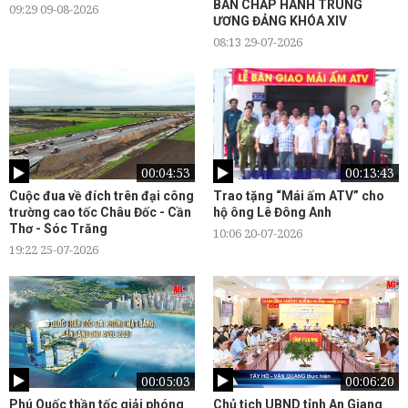
BAN CHẤP HÀNH TRUNG
09:29 09-08-2026
ƯƠNG ĐẢNG KHÓA XIV
08:13 29-07-2026
00:04:53
00:13:43
Cuộc đua về đích trên đại công
Trao tặng “Mái ấm ATV” cho
trường cao tốc Châu Đốc - Cần
hộ ông Lê Đông Anh
Thơ - Sóc Trăng
10:06 20-07-2026
19:22 25-07-2026
00:05:03
00:06:20
Phú Quốc thần tốc giải phóng
Chủ tịch UBND tỉnh An Giang