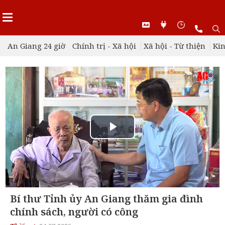
An Giang 24 giờ
Chính trị - Xã hội
Xã hội - Từ thiện
Kin
Play
Video
Bí thư Tỉnh ủy An Giang thăm gia đình
chính sách, người có công