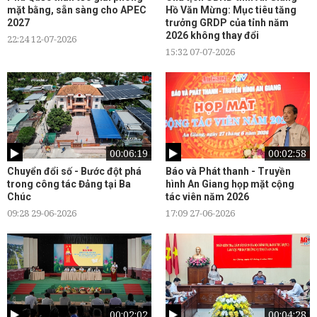
mặt bằng, sẵn sàng cho APEC
Hồ Văn Mừng: Mục tiêu tăng
2027
trưởng GRDP của tỉnh năm
2026 không thay đổi
22:24 12-07-2026
15:32 07-07-2026
00:06:19
00:02:58
Chuyển đổi số - Bước đột phá
Báo và Phát thanh - Truyền
trong công tác Đảng tại Ba
hình An Giang họp mặt cộng
Chúc
tác viên năm 2026
09:28 29-06-2026
17:09 27-06-2026
00:02:02
00:04:28