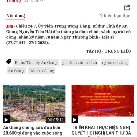
Thời sự
24-07-2025
Nội dung
Ý kiến bạn đọc
-
Chiều 24-7, Ủy viên Trung ương Đảng, Bí thư Tỉnh ủy An
Giang Nguyễn Tiến Hải đến thăm gia đình chính sách, người có
công, nhân kỷ niệm 78 năm Ngày Thương binh - Liệt sĩ
(27/7/1947 - 27/7/2025).
TÂY HỒ - TRUNG HIẾU
Bí thư Tỉnh ủy An Giang
gia đình chính sách
người có công
An Giang
Báo An Giang
00:05:11
An Giang chung sức đưa hơn
TRIỂN KHAI THỰC HIỆN NGHỊ
28.600 tỷ đồng vào cuộc sống
QUYẾT HỘI NGHỊ LẦN THỨ BA