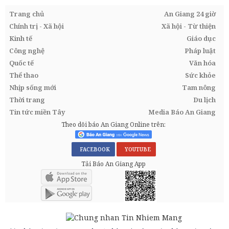
Trang chủ
An Giang 24 giờ
Chính trị - Xã hội
Xã hội - Từ thiện
Kinh tế
Giáo dục
Công nghệ
Pháp luật
Quốc tế
Văn hóa
Thể thao
Sức khỏe
Nhịp sống mới
Tam nông
Thời trang
Du lịch
Tin tức miền Tây
Media Báo An Giang
Theo dõi báo An Giang Online trên:
FACEBOOK
YOUTUBE
Tải Báo An Giang App