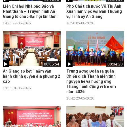
Liên Chi hội Nhà báo Báo và
Phó Chủ tịch nước Võ Thị Ánh
Phát thanh – Truyền hình An
Xuân làm việc với Ban Thường
Giang tổ chức Đại hội lần thứ I
vụ Tỉnh ủy An Giang
14:23 27-06-2026
16:50 05-06-2026
00:03:54
00:04:28
An Giang sơ kết 1 năm vận
Trung ương Đoàn ra quân
hành chính quyền địa phương 2
Chiến dịch Thanh niên tình
cấp
nguyện hè và hưởng ứng
Tháng hành động vì trẻ em
19:55 01-06-2026
năm 2026
16:42 23-05-2026