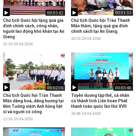
00:05:42
00:01:35
Chủ tịch Quốc hội tặng quà gia
Chủ tịch Quốc hội Trần Thanh
đình chính sách, công nhân,
Mẫn thăm, tặng quà gia đình
người lao động khó khăn tại An
chính sách tại An Giang
Giang
20:18 29-04-2026
21:50 29-04-2026
00:02:08
00:03:46
Chủ tịch Quốc hội Trần Thanh
Tuyên dương tập thể, cá nhân
Mẫn dâng hoa, dâng hương tại
có thành tích Liên hoan Phát
Đền Tưởng niệm Anh hùng liệt
thanh toàn quốc lần thứ XVII
sĩ và người có công
20:48 24-04-2026
15:58 29-04-2026