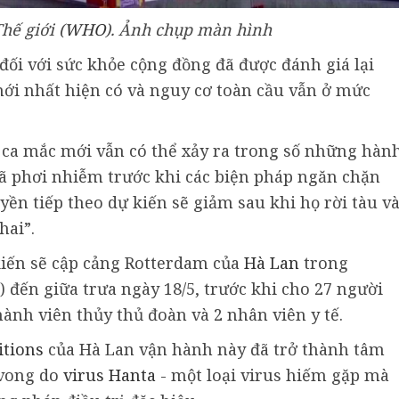
hế giới (
WHO
). Ảnh chụp màn hình
ối với sức khỏe cộng đồng đã được đánh giá lại
ới nhất hiện có và nguy cơ toàn cầu vẫn ở mức
 ca mắc mới vẫn có thể xảy ra trong số những hàn
ã phơi nhiễm trước khi các biện pháp ngăn chặn
ền tiếp theo dự kiến sẽ giảm sau khi họ rời tàu v
hai”.
iến sẽ cập cảng Rotterdam của
Hà Lan
trong
) đến giữa trưa ngày 18/5, trước khi cho 27 người
hành viên thủy thủ đoàn và 2 nhân viên y tế.
tions
của Hà Lan vận hành này đã trở thành tâm
 vong do
virus
Hanta
- một loại virus hiếm gặp mà