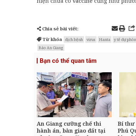
hiện chưa có
vaccine
cũng như phươn
Chia sẻ bài viết:
Từ khóa
dịch bệnh
virus
Hanta
y tế dự phò
Báo An Giang
Bạn có thể quan tâm
An Giang cưỡng chế thi
Bí thư
hành án, bàn giao đất tại
Phú Qu