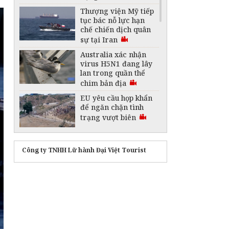
Thượng viện Mỹ tiếp
tục bác nỗ lực hạn
chế chiến dịch quân
sự tại Iran
Australia xác nhận
virus H5N1 đang lây
lan trong quần thể
chim bản địa
EU yêu cầu họp khẩn
để ngăn chặn tình
trạng vượt biên
7 người thiệt mạng
trong vụ rơi trực
Công ty TNHH Lữ hành Đại Việt Tourist
thăng tại Argentina
Pakistan khẳng định
đàm phán Mỹ - Iran
vẫn tiếp diễn
Hạn hán gây ảnh