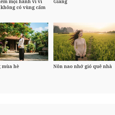
iêm mọi hành vi vi
Giang
 không có vùng cấm
 mùa hè
Nôn nao nhớ gió quê nhà