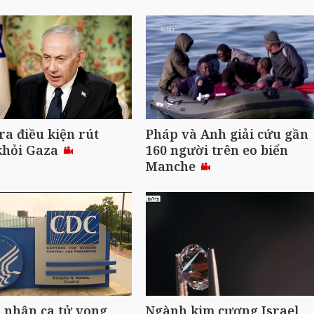
 ra điều kiện rút
Pháp và Anh giải cứu gần
khỏi Gaza
160 người trên eo biển
Manche
 nhận ca tử vong
Ngành kim cương Israel