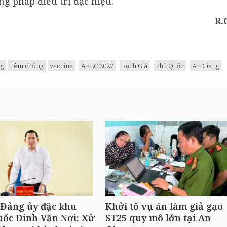
g pháp điều trị đặc hiệu.
R.
ng
tiêm chủng
vaccine
APEC 2027
Rạch Giá
Phú Quốc
An Giang
 Đảng ủy đặc khu
Khởi tố vụ án làm giả gạo
ốc Đinh Văn Nơi: Xử
ST25 quy mô lớn tại An