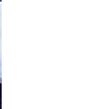
hưởng lớn tại một loạt
nước châu Âu
Nổ lớn ở trung tâm
Moskva gây nhiều
thương vong
Algeria có nữ Chủ
tịch Quốc hội đầu tiên
trong lịch sử