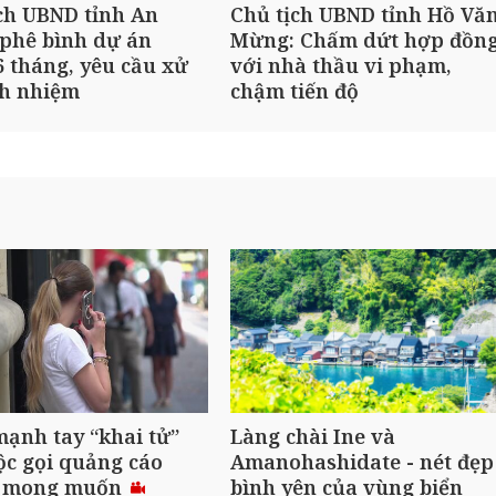
ch UBND tỉnh An
Chủ tịch UBND tỉnh Hồ Vă
phê bình dự án
Mừng: Chấm dứt hợp đồn
 tháng, yêu cầu xử
với nhà thầu vi phạm,
ch nhiệm
chậm tiến độ
ạnh tay “khai tử”
Làng chài Ine và
ộc gọi quảng cáo
Amanohashidate - nét đẹp
 mong muốn
bình yên của vùng biển