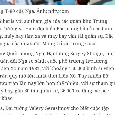
ng T-80 của Nga. Ảnh: ndtv.com
 Siberia với sự tham gia của các quân khu Trung
 Dương và Hạm đội biển Bắc, cùng tất cả các binh
, máy bay tầm xa và máy bay vận tải quân sự. Đặc
am gia của quân đội Mông Cổ và Trung Quốc.
ưởng Quốc phòng Nga, Đại tướng Sergey Shoigu, cuộ
 Quân đội Nga so sánh cuộc phô trương lực lượng
 Liên Xô năm 1981, với khoảng 150.000 binh sĩ Hiệp
trận quy mô lớn nhất thời Liên Xô. Tuy nhiên Bộ
ập trận lần này lớn hơn thế nhiều, với sự tham gi
y bay, gần 80 tàu quân sự, 36.000 xe tăng, xe bọc
u khác.
 Đại tướng Valery Gerasimov cho biết cuộc tập