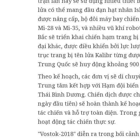
trận lần này sẽ sử dụng nhiều thiết 
lửa có thể mang đầu đạn hạt nhân Isk
được nâng cấp, bộ đôi máy bay chiến
Mi-28 và Mi-35, và nhiều vũ khí robo
Bắc sẽ triển khai chiến hạm trang bị 
đại khác, được điều khiển bởi lực lư
trục trang bị tên lửa Kalibr từng đư
Trung Quốc sẽ huy động khoảng 900 đ
Theo kế hoạch, các đơn vị sẽ di chu
Trung tâm kết hợp với Hạm đội biển 
Thái Bình Dương. Chiến dịch được chi
ngày đầu tiên) sẽ hoàn thành kế hoạc
tác chiến và hỗ trợ toàn diện. Trong 
hoạt động tác chiến thực sự.
"Vostok-2018" diễn ra trong bối cản