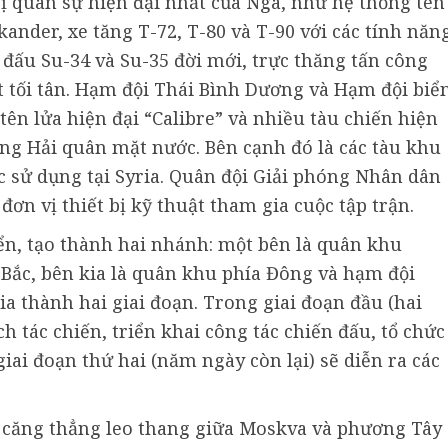
bị quân sự hiện đại nhất của Nga, như hệ thống tên
ander, xe tăng T-72, T-80 và T-90 với các tính năn
 đấu Su-34 và Su-35 đời mới, trực thăng tấn công
t tối tân. Hạm đội Thái Bình Dương và Hạm đội biể
tên lửa hiện đại “Calibre” và nhiều tàu chiến hiện
ợng Hải quân mặt nước. Bên cạnh đó là các tàu khu
ợc sử dụng tại Syria. Quân đội Giải phóng Nhân dân
ơn vị thiết bị kỹ thuật tham gia cuộc tập trận.
yển, tạo thành hai nhánh: một bên là quân khu
Bắc, bên kia là quân khu phía Đông và hạm đội
a thành hai giai đoạn. Trong giai đoạn đầu (hai
h tác chiến, triển khai công tác chiến đấu, tổ chức
giai đoạn thứ hai (năm ngày còn lại) sẽ diễn ra các
h căng thẳng leo thang giữa Moskva và phương Tây