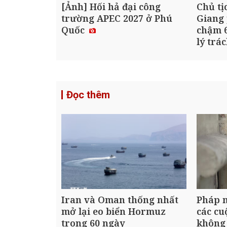
[Ảnh] Hối hả đại công
Chủ tị
trường APEC 2027 ở Phú
Giang 
Quốc
chậm 6
lý trá
Đọc thêm
Iran và Oman thống nhất
Pháp m
mở lại eo biển Hormuz
các cu
trong 60 ngày
không