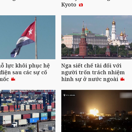
Kyoto
ỗ lực khôi phục hệ
Nga siết chế tài đối với
điện sau các sự cố
người trốn trách nhiệm
quốc
hình sự ở nước ngoài