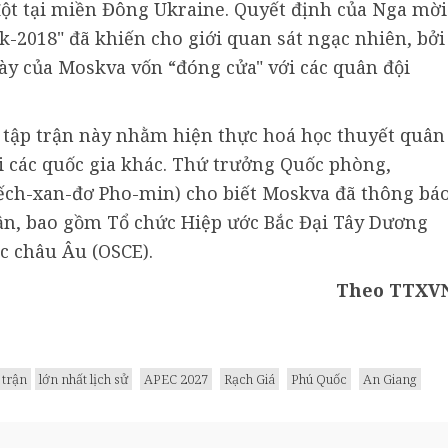
ột tại miền Đông Ukraine. Quyết định của Nga mời
-2018" đã khiến cho giới quan sát ngạc nhiên, bởi
ày của Moskva vốn “đóng cửa" với các quân đội
tập trận này nhằm hiện thực hoá học thuyết quân
 các quốc gia khác. Thứ trưởng Quốc phòng,
ch-xan-đơ Pho-min) cho biết Moskva đã thông bá
trận, bao gồm Tổ chức Hiệp ước Bắc Đại Tây Dương
c châu Âu (OSCE).
Theo TTXV
 trận
lớn nhất lịch sử
APEC 2027
Rạch Giá
Phú Quốc
An Giang