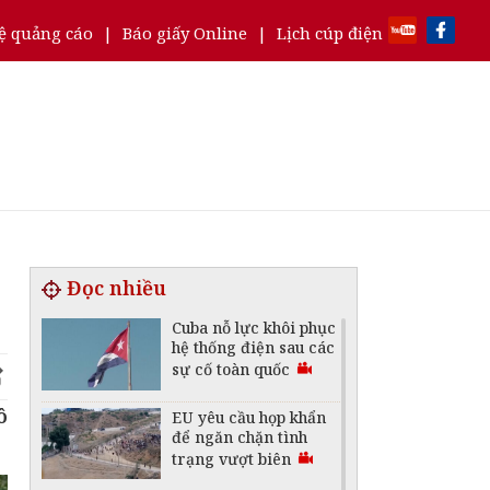
ệ quảng cáo
|
Báo giấy Online
|
Lịch cúp điện
Đọc nhiều
Cuba nỗ lực khôi phục
hệ thống điện sau các
sự cố toàn quốc
ô
EU yêu cầu họp khẩn
để ngăn chặn tình
trạng vượt biên