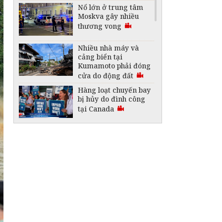
Nổ lớn ở trung tâm
Moskva gây nhiều
thương vong
Nhiều nhà máy và
cảng biển tại
Kumamoto phải đóng
cửa do động đất
Hàng loạt chuyến bay
bị hủy do đình công
tại Canada
Australia lập kỷ lục
Guinness với thỏi
vàng lớn nhất thế
giới
"Vòm nhiệt" 50 độ C
bao trùm nhiều khu
vực ở Trung Đông
Saudi Arabia thành
lập liên minh bảo vệ