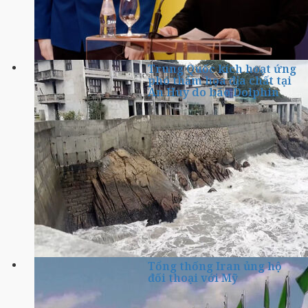
Trung Quốc kích hoạt ứng
phó thảm họa địa chất tại
An Huy do bão Dolphin
Tổng thống Iran ủng hộ
đối thoại với Mỹ