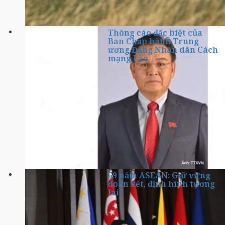
Thông cáo đặc biệt của
Ban Chấp hành Trung
ương Đảng Nhân dân Cách
mạng Lào
59 năm ASEAN: Giữ vững
đoàn kết, định hình tương
lai