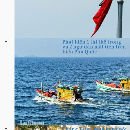
Phát hiện 1 thi thể trong
vụ 2 ngư dân mất tích trên
biển Phú Quốc
Tháng Tám - mùa hong nỗi