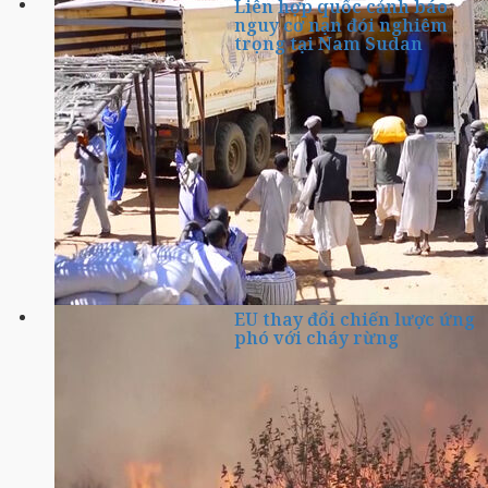
Liên hợp quốc cảnh báo
nguy cơ nạn đói nghiêm
trọng tại Nam Sudan
EU thay đổi chiến lược ứng
phó với cháy rừng