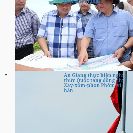
lý trách nhiệm
An Giang thực hiện nghi
thức Quốc tang đồng chí
Xay-xổm-phon Phôm-vi-
hản