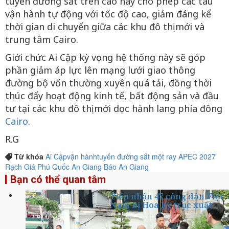
tuyến đường sắt trên cao này cho phép các tàu
vận hành tự động với tốc độ cao, giảm đáng kể
thời gian di chuyển giữa các khu đô thị mới và
trung tâm Cairo.
Giới chức Ai Cập kỳ vọng hệ thống này sẽ góp
phần giảm áp lực lên mạng lưới giao thông
đường bộ vốn thường xuyên quá tải, đồng thời
thúc đẩy hoạt động kinh tế, bất động sản và đầu
tư tại các khu đô thị mới dọc hành lang phía đông
Cairo
.
R.G
Từ khóa
Ai Cập
vận hành
tuyến đường sắt một ray
APEC 2027
Rạch Giá
Phú Quốc
An Giang
Báo An Giang
Bạn có thể quan tâm
Tiếp nhận 47 công dân Việt
Nam bị Hoa Kỳ trục xuất