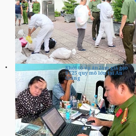
Khởi tố vụ án làm giả gạo
ST25 quy mô lớn tại An
Giang