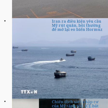
Iran ra điều kiện yêu cầu
Mỹ rút quân, bồi thường
để mở lại eo biển Hormuz
Chiến dịch siết nhập cư
của Mỹ tăng tốc, ICE bắt