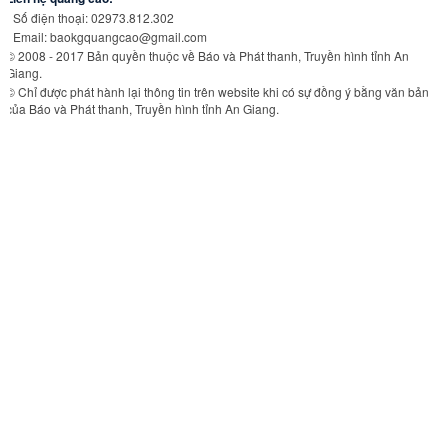
- Số điện thoại: 02973.812.302
- Email:
baokgquangcao@gmail.com
© 2008 - 2017 Bản quyền thuộc về Báo và Phát thanh, Truyền hình tỉnh An
Giang.
© Chỉ được phát hành lại thông tin trên website khi có sự đồng ý bằng văn bản
của Báo và Phát thanh, Truyền hình tỉnh An Giang.