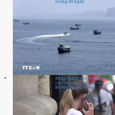
trong 60 ngày
Pháp mạnh tay “khai tử”
các cuộc gọi quảng cáo
không mong muốn