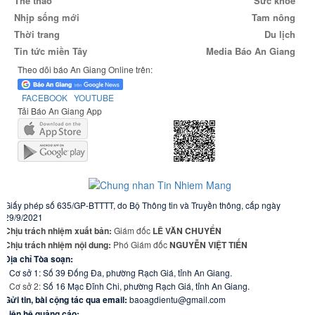
Thể thao
Sức khỏe
Nhịp sống mới
Tam nông
Thời trang
Du lịch
Tin tức miền Tây
Media Báo An Giang
Theo dõi báo An Giang Online trên:
FACEBOOK
YOUTUBE
Tải Báo An Giang App
Giấy phép số 635/GP-BTTTT, do Bộ Thông tin và Truyền thông, cấp ngày
29/9/2021
Chịu trách nhiệm xuất bản:
Giám đốc
LÊ VĂN CHUYỂN
Chịu trách nhiệm nội dung:
Phó Giám đốc
NGUYỄN VIỆT TIẾN
Địa chỉ Tòa soạn:
- Cơ sở 1: Số 39 Đống Đa, phường Rạch Giá, tỉnh An Giang.
- Cơ sở 2:
Số 16 Mạc Đĩnh Chi, phường Rạch Giá, tỉnh An Giang.
Gửi tin, bài cộng tác qua email:
baoagdientu@gmail.com
Liên hệ quảng cáo: