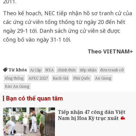
2011.
Theo kế hoạch, NEC tiếp nhận hồ sơ tranh cử của
các ứng cử viên tổng thống từ ngày 20 đến hết
ngày 29-1 tới. Danh sách ứng cử viên sẽ được
công bố vào ngày 31-1 tới.
Theo VIETNAM+
Từ khóa
Ai Cập
NEA
chính thức
tiếp nhận
đơn tranh cử
tổng thống
APEC 2027
Rạch Giá
Phú Quốc
An Giang
Báo An Giang
Bạn có thể quan tâm
Tiếp nhận 47 công dân Việt
Nam bị Hoa Kỳ trục xuất