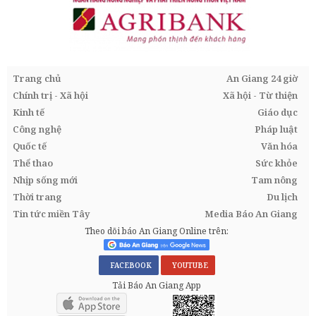
Trang chủ
An Giang 24 giờ
Chính trị - Xã hội
Xã hội - Từ thiện
Kinh tế
Giáo dục
Công nghệ
Pháp luật
Quốc tế
Văn hóa
Thể thao
Sức khỏe
Nhịp sống mới
Tam nông
Thời trang
Du lịch
Tin tức miền Tây
Media Báo An Giang
Theo dõi báo An Giang Online trên:
FACEBOOK
YOUTUBE
Tải Báo An Giang App