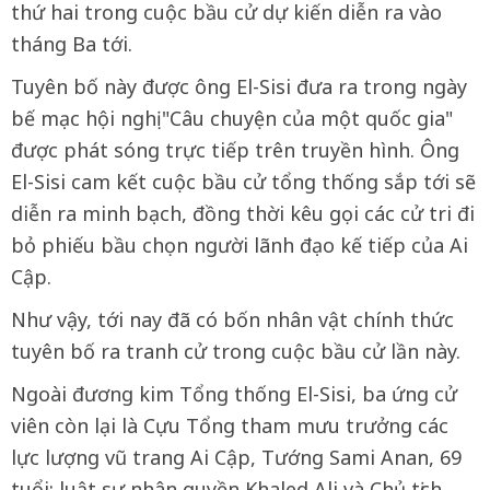
thứ hai trong cuộc bầu cử dự kiến diễn ra vào
tháng Ba tới.
Tuyên bố này được ông El-Sisi đưa ra trong ngày
bế mạc hội nghị "Câu chuyện của một quốc gia"
được phát sóng trực tiếp trên truyền hình. Ông
El-Sisi cam kết cuộc bầu cử tổng thống sắp tới sẽ
diễn ra minh bạch, đồng thời kêu gọi các cử tri đi
bỏ phiếu bầu chọn người lãnh đạo kế tiếp của Ai
Cập.
Như vậy, tới nay đã có bốn nhân vật chính thức
tuyên bố ra tranh cử trong cuộc bầu cử lần này.
Ngoài đương kim Tổng thống El-Sisi, ba ứng cử
viên còn lại là Cựu Tổng tham mưu trưởng các
lực lượng vũ trang Ai Cập, Tướng Sami Anan, 69
tuổi; luật sư nhân quyền Khaled Ali và Chủ tịch