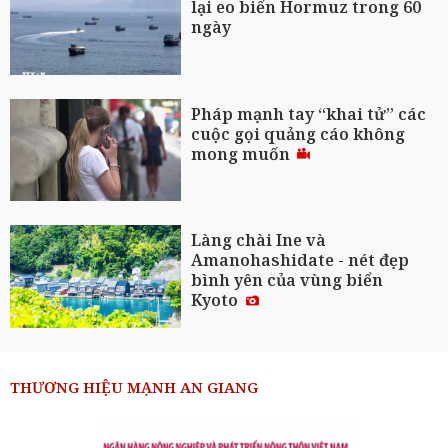
lại eo biển Hormuz trong 60
ngày
Pháp mạnh tay “khai tử” các
cuộc gọi quảng cáo không
mong muốn
Làng chài Ine và
Amanohashidate - nét đẹp
bình yên của vùng biển
Kyoto
THƯƠNG HIỆU MẠNH AN GIANG