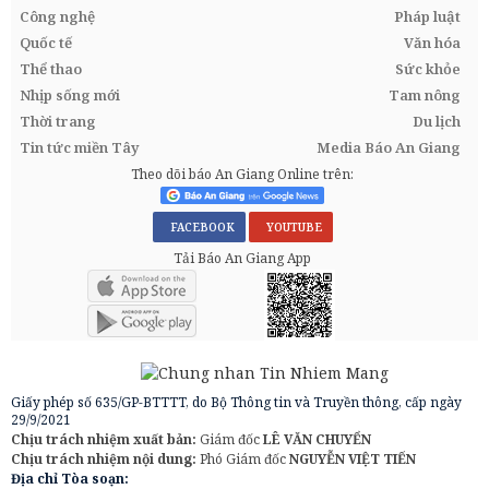
Công nghệ
Pháp luật
Quốc tế
Văn hóa
Thể thao
Sức khỏe
Nhịp sống mới
Tam nông
Thời trang
Du lịch
Tin tức miền Tây
Media Báo An Giang
Theo dõi báo An Giang Online trên:
FACEBOOK
YOUTUBE
Tải Báo An Giang App
Giấy phép số 635/GP-BTTTT, do Bộ Thông tin và Truyền thông, cấp ngày
29/9/2021
Chịu trách nhiệm xuất bản:
Giám đốc
LÊ VĂN CHUYỂN
Chịu trách nhiệm nội dung:
Phó Giám đốc
NGUYỄN VIỆT TIẾN
Địa chỉ Tòa soạn: