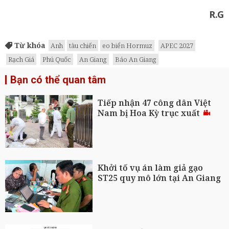
R.G
Từ khóa
Anh
tàu chiến
eo biển Hormuz
APEC 2027
Rạch Giá
Phú Quốc
An Giang
Báo An Giang
Bạn có thể quan tâm
Tiếp nhận 47 công dân Việt
Nam bị Hoa Kỳ trục xuất
Khởi tố vụ án làm giả gạo
ST25 quy mô lớn tại An Giang