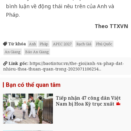
bình luận về động thái nêu trên của Anh và
Pháp.
Theo TTXVN
Từ khóa
Anh
Pháp
APEC 2027
Rạch Giá
Phú Quốc
An Giang
Báo An Giang
Link gốc:
https://baotintuc.vn/the-gioi/anh-va-phap-dat-
nhieu-thoa-thuan-quan-trong-2025071106254...
Bạn có thể quan tâm
Tiếp nhận 47 công dân Việt
Nam bị Hoa Kỳ trục xuất