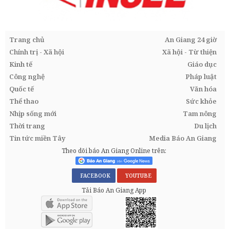
Trang chủ
An Giang 24 giờ
Chính trị - Xã hội
Xã hội - Từ thiện
Kinh tế
Giáo dục
Công nghệ
Pháp luật
Quốc tế
Văn hóa
Thể thao
Sức khỏe
Nhịp sống mới
Tam nông
Thời trang
Du lịch
Tin tức miền Tây
Media Báo An Giang
Theo dõi báo An Giang Online trên:
FACEBOOK
YOUTUBE
Tải Báo An Giang App