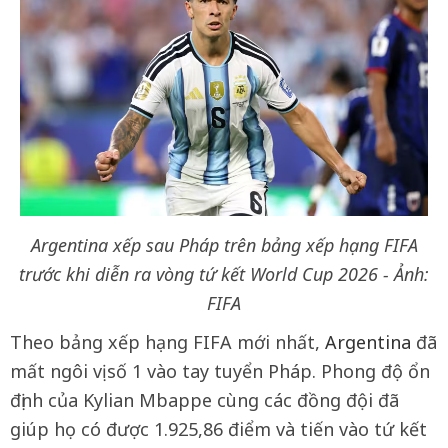
Argentina xếp sau Pháp trên bảng xếp hạng FIFA
trước khi diễn ra vòng tứ kết World Cup 2026 - Ảnh:
FIFA
Theo bảng xếp hạng FIFA mới nhất,
Argentina
đã
mất ngôi vị số 1 vào tay tuyển Pháp. Phong độ ổn
định của Kylian Mbappe cùng các đồng đội đã
giúp họ có được 1.925,86 điểm và tiến vào tứ kết