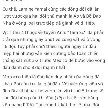
Cụ thể, Lamine Yamal cùng các đồng đội đã lần
lượt vượt qua hai đối thủ mạnh là Áo và Bồ Đào
Nha ở vòng loại trực tiếp để giành vé đi tiếp.
Vị trí thứ 4 thuộc về
tuyển Anh
. "Tam Sư" đã phải
trải qua những giây phút vô cùng vất vả ở vòng
16 đội. Tuy phải chơi thiếu người ngay từ đầu
hiệp hai nhưng vẫn kiên cường bảo toàn chiến
thắng sát nút 3-2 trước Mexico để bước vào vòng
đấu dành cho 8 đội mạnh nhất.
Morocco hiện là đại diện duy nhất của bóng đá
châu Phi còn trụ lại giải đấu. Với việc ứng viên vô
địch Brazil bị loại, họ vươn lên vị trí thứ 5 trong số
các đội bóng còn thi đấu (xếp thứ 6 trên bảng
xếp hạng FIFA). Tại vòng tứ kết, họ sẽ phải đối