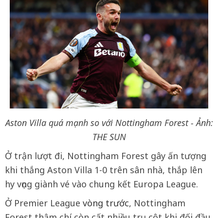
Aston Villa quá mạnh so với Nottingham Forest - Ảnh:
THE SUN
Ở trận lượt đi, Nottingham Forest gây ấn tượng
khi thắng Aston Villa 1-0 trên sân nhà, thắp lên
hy vọng giành vé vào chung kết Europa League.
Ở Premier League
vòng trước
, Nottingham
Forest thậm chí còn cất nhiều trụ cột khi đối đầu