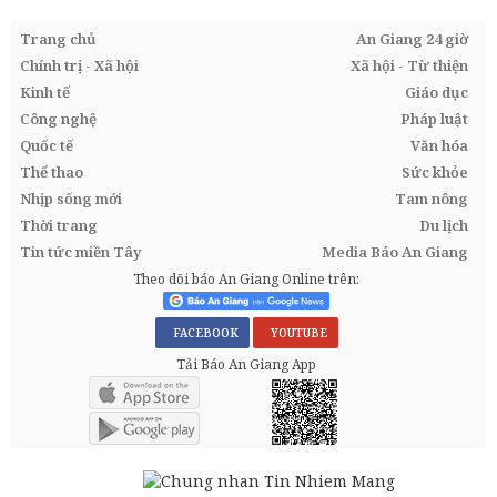
Trang chủ
An Giang 24 giờ
Chính trị - Xã hội
Xã hội - Từ thiện
Kinh tế
Giáo dục
Công nghệ
Pháp luật
Quốc tế
Văn hóa
Thể thao
Sức khỏe
Nhịp sống mới
Tam nông
Thời trang
Du lịch
Tin tức miền Tây
Media Báo An Giang
Theo dõi báo An Giang Online trên:
FACEBOOK
YOUTUBE
Tải Báo An Giang App