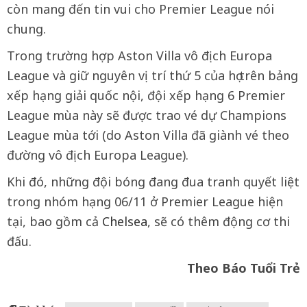
còn mang đến tin vui cho Premier League nói
chung.
Trong trường hợp Aston Villa vô địch Europa
League và giữ nguyên vị trí thứ 5 của họ trên bảng
xếp hạng giải quốc nội, đội xếp hạng 6 Premier
League mùa này sẽ được trao vé dự Champions
League mùa tới (do Aston Villa đã giành vé theo
đường vô địch Europa League).
Khi đó, những đội bóng đang đua tranh quyết liệt
trong nhóm hạng 06/11 ở Premier League hiện
tại, bao gồm cả
Chelsea
, sẽ có thêm động cơ thi
đấu.
Theo Báo Tuổi Trẻ