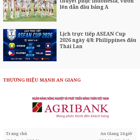
thuyết phục Indonesia, vươn
lên dẫn đầu bảng A
Lịch trực tiếp ASEAN Cup
2026 ngày 4/8: Philippines đấu
Thái Lan
THƯƠNG HIỆU MẠNH AN GIANG
Trang chủ
An Giang 24 giờ