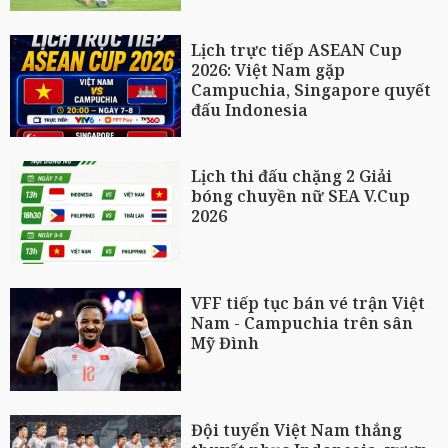
Lịch trực tiếp ASEAN Cup
2026: Việt Nam gặp
Campuchia, Singapore quyết
đấu Indonesia
Lịch thi đấu chặng 2 Giải
bóng chuyền nữ SEA V.Cup
2026
VFF tiếp tục bán vé trận Việt
Nam - Campuchia trên sân
Mỹ Đình
Đội tuyển Việt Nam thắng