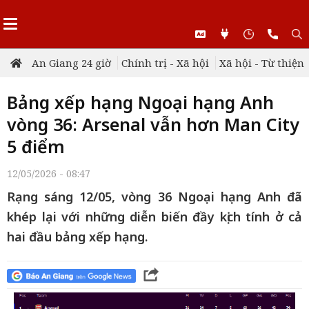
An Giang 24 giờ
Chính trị - Xã hội
Xã hội - Từ thiện
Bảng xếp hạng Ngoại hạng Anh
vòng 36: Arsenal vẫn hơn Man City
5 điểm
12/05/2026 - 08:47
Rạng sáng 12/05, vòng 36 Ngoại hạng Anh đã
khép lại với những diễn biến đầy kịch tính ở cả
hai đầu bảng xếp hạng.