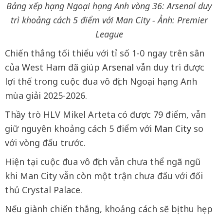
Bảng xếp hạng Ngoại hạng Anh vòng 36: Arsenal duy
trì khoảng cách 5 điểm với Man City - Ảnh: Premier
League
Chiến thắng tối thiểu với tỉ số 1-0 ngay trên sân
của West Ham đã giúp
Arsenal
vẫn duy trì được
lợi thế trong cuộc đua vô địch Ngoại hạng Anh
mùa giải 2025-2026.
Thầy trò HLV Mikel Arteta có được 79 điểm, vẫn
giữ nguyên khoảng cách 5 điểm với
Man City
so
với vòng đấu trước.
Hiện tại cuộc đua vô địch vẫn chưa thể ngã ngũ
khi Man City vẫn còn một trận chưa đấu với đối
thủ Crystal Palace.
Nếu giành chiến thắng, khoảng cách sẽ bị thu hẹp