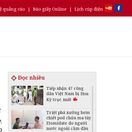
ệ quảng cáo
|
Báo giấy Online
|
Lịch cúp điện
Đọc nhiều
Tiếp nhận 47 công
dân Việt Nam bị Hoa
Kỳ trục xuất
Triệt phá xưởng bơm
chiết pod chứa ma túy
.
Etomidate do người
nước ngoài cầm đầu
0