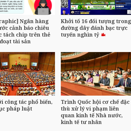
raphic] Ngân hàng
Khởi tố 16 đối tượng trong
ớc cảnh báo chiêu
đường dây đánh bạc trực
c tách chip trên thẻ
tuyến nghìn tỷ
đoạt tài sản
i công tác phổ biến,
Trình Quốc hội cơ chế đặc
ục pháp luật
thù xử lý vi phạm liên
quan kinh tế Nhà nước,
kinh tế tư nhân