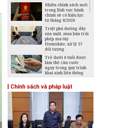
Nhiều chính sách mới
trong lĩnh vực hành
chính sẽ có hiệu lực
từ tháng 8/2026
Triệt phá đường dây
sản xuất, mua bán trái
phép ma túy
Etomidate, xử lý 37
đối tượng
Trẻ dưới 6 tuổi được
làm thẻ căn cước
ngay trong quy trình
khai sinh liên thông
Quy định mới trong
Chính sách và pháp luật
Luật Báo chí: Mở rộng
không gian phát triển
cho báo chí