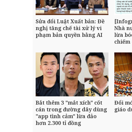
Sửa đổi Luật Xuất bản: Đề
[Infog
nghị tăng chế tài xử lý vi
Nhà nư
phạm bản quyền bằng AI
lừa bó
chiếm 
Bắt thêm 3 "mắt xích" cốt
Đổi mớ
cán trong đường dây dùng
giáo d
"app tình cảm" lừa đảo
hơn 2.300 tỉ đồng