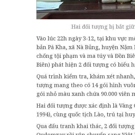
Hai đối tượng bị bắt gi
Vào lúc 22h ngày 3-12, tại khu vực m
bản Pá Kha, xã Nà Bủng, huyện Nậm P
chống tội phạm và ma túy và Đồn Biê
Biên) phát hiện 2 đối tượng có biểu 
Quá trình kiểm tra, khám xét nhanh, 
tượng mang theo có 14 gói hình vuô
gói nhỏ màu xanh chứa 90.000 viên m
Hai đối tượng được xác định là Vàng
1994), cùng quốc tịch Lào, trú tại h
Qua đấu tranh khai thác, 2 đối tượn
Oudomxay rồi vận chuyển sang Việt 