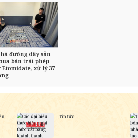
phá đường dây sản
mua bán trái phép
 Etomidate, xử lý 37
ợng