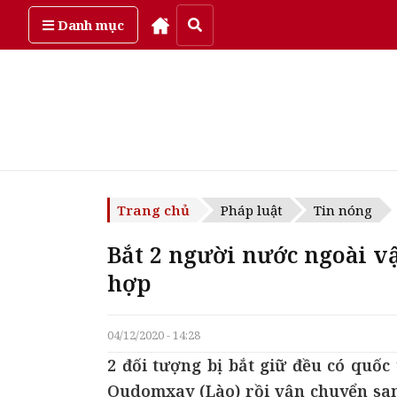
Thứ năm, ngày 6/08/2026
Danh mục
Trang chủ
Pháp luật
Tin nóng
Bắt 2 người nước ngoài v
hợp
04/12/2020 - 14:28
2 đối tượng bị bắt giữ đều có quốc 
Oudomxay (Lào) rồi vận chuyển san