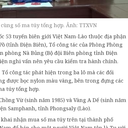
ữ cùng số ma túy tổng hợp. Ảnh: TTXVN
ốc 53 tuyến biên giới Việt Nam-Lào thuộc địa phận
ồ (tỉnh Điện Biên), Tổ công tác của Phòng Phòng
n phòng Nà Bủng (Bộ đội Biên phòng tỉnh Điện
hiện nghi vấn nên yêu cầu kiểm tra hành chính.
Tổ công tác phát hiện trong ba lô mà các đối
ng được bọc nylon màu vàng, bên trong đựng các
a túy tổng hợp.
 Chồng Vừ (sinh năm 1985) và Vàng A Dế (sinh năm
uyện Samphanh, tỉnh Phongsaly (Lào).
g khai nhận mua số ma túy trên tại thành phố
Nam để bán cho một người Việt Nam tên là Tu với