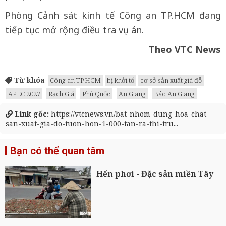
Phòng Cảnh sát kinh tế Công an TP.HCM đang
tiếp tục mở rộng điều tra vụ án.
Theo VTC News
Từ khóa
Công an TP.HCM
bị khởi tố
cơ sở sản xuất giá đỗ
APEC 2027
Rạch Giá
Phú Quốc
An Giang
Báo An Giang
Link gốc:
https://vtcnews.vn/bat-nhom-dung-hoa-chat-
san-xuat-gia-do-tuon-hon-1-000-tan-ra-thi-tru...
Bạn có thể quan tâm
Hến phơi - Đặc sản miền Tây