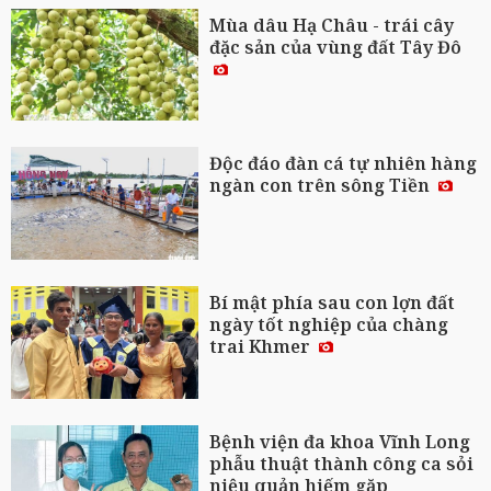
Mùa dâu Hạ Châu - trái cây
đặc sản của vùng đất Tây Đô
Độc đáo đàn cá tự nhiên hàng
ngàn con trên sông Tiền
Bí mật phía sau con lợn đất
ngày tốt nghiệp của chàng
trai Khmer
Bệnh viện đa khoa Vĩnh Long
phẫu thuật thành công ca sỏi
niệu quản hiếm gặp