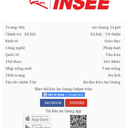
Trang chủ
An Giang 24 giờ
Chính trị - Xã hội
Xã hội - Từ thiện
Kinh tế
Giáo dục
Công nghệ
Pháp luật
Quốc tế
Văn hóa
Thể thao
Sức khỏe
Nhịp sống mới
Tam nông
Thời trang
Du lịch
Tin tức miền Tây
Media Báo An Giang
Theo dõi báo An Giang Online trên:
FACEBOOK
YOUTUBE
Tải Báo An Giang App