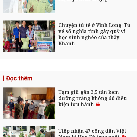
Chuyện tử tế ở Vĩnh Long: Tủ
vé số nghĩa tình gây quỹ vì
học sinh nghèo của thầy
Khánh
Đọc thêm
Tạm giữ gần 3,5 tấn kem
dưỡng trắng không đủ điều
kiện lưu hành
Tiếp nhận 47 công dân Việt
Nam bị Hoa Kỳ trục xuất