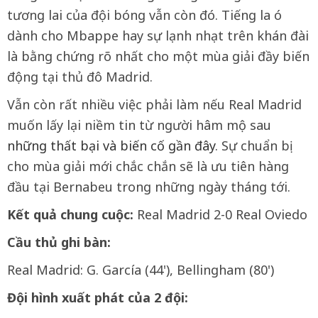
tương lai của đội bóng vẫn còn đó. Tiếng la ó
dành cho Mbappe hay sự lạnh nhạt trên khán đài
là bằng chứng rõ nhất cho một mùa giải đầy biến
động tại thủ đô Madrid.
Vẫn còn rất nhiều việc phải làm nếu Real Madrid
muốn lấy lại niềm tin từ người hâm mộ sau
những thất bại và biến cố gần đây
. Sự chuẩn bị
cho mùa giải mới chắc chắn sẽ là ưu tiên hàng
đầu tại Bernabeu trong những ngày tháng tới.
Kết quả chung cuộc:
Real Madrid 2-0 Real Oviedo
Cầu thủ ghi bàn:
Real Madrid: G. García (44'), Bellingham (80')
Đội hình xuất phát của 2 đội: