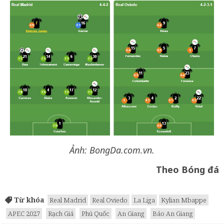
Ảnh: BongDa.com.vn.
Theo Bóng đá
Từ khóa
Real Madrid
Real Oviedo
La Liga
Kylian Mbappe
APEC 2027
Rạch Giá
Phú Quốc
An Giang
Báo An Giang