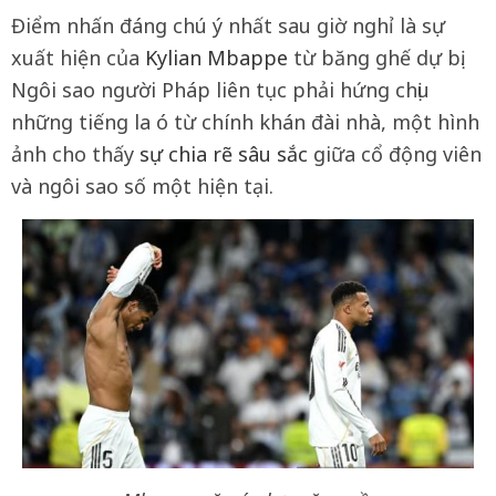
Điểm nhấn đáng chú ý nhất sau giờ nghỉ là sự
xuất hiện của
Kylian Mbappe
từ băng ghế dự bị.
Ngôi sao người Pháp liên tục phải hứng chịu
những tiếng la ó từ chính khán đài nhà, một hình
ảnh cho thấy
sự chia rẽ sâu sắc
giữa cổ động viên
và ngôi sao số một hiện tại.