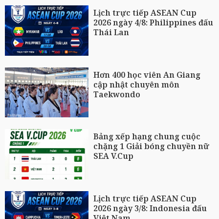
Lịch trực tiếp ASEAN Cup
2026 ngày 4/8: Philippines đấu
Thái Lan
Hơn 400 học viên An Giang
cập nhật chuyên môn
Taekwondo
Bảng xếp hạng chung cuộc
chặng 1 Giải bóng chuyền nữ
SEA V.Cup
Lịch trực tiếp ASEAN Cup
2026 ngày 3/8: Indonesia đấu
Việt Nam