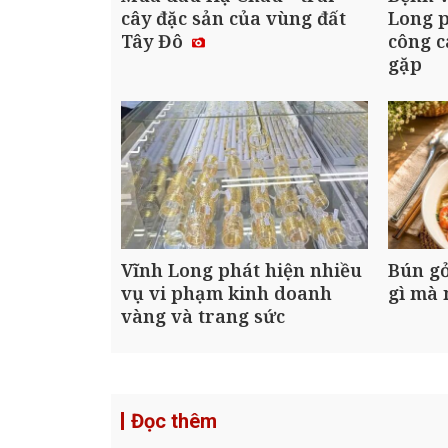
cây đặc sản của vùng đất
Long 
Tây Đô
công c
gặp
Vĩnh Long phát hiện nhiều
Bún gỏ
vụ vi phạm kinh doanh
gì mà 
vàng và trang sức
Đọc thêm