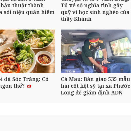
phẫu thuật thành
Tủ vé số nghĩa tình gây
a sỏi niệu quản hiếm
quỹ vì học sinh nghèo của
thầy Khánh
i dà Sóc Trăng: Có
Cà Mau: Bàn giao 535 mẫu
ngon thế?
hài cốt liệt sỹ tại xã Phước
Long để giám định ADN