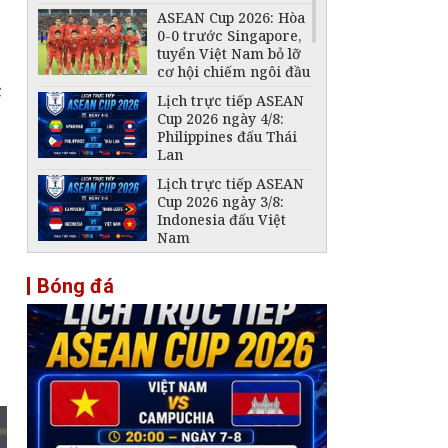
ASEAN Cup 2026: Hòa
0-0 trước Singapore,
tuyển Việt Nam bỏ lỡ
cơ hội chiếm ngôi đầu
c
Lịch trực tiếp ASEAN
Cup 2026 ngày 4/8:
Philippines đấu Thái
Lan
Lịch trực tiếp ASEAN
Cup 2026 ngày 3/8:
Indonesia đấu Việt
Nam
Đội tuyển Futsal Việt
Bóng đá
Nam gây bất ngờ
trước đội xếp hạng 7
thế giới
Đội tuyển Việt Nam
thắng thuyết phục
Indonesia, vươn lên
dẫn đầu bảng A
VFF tiếp tục bán vé