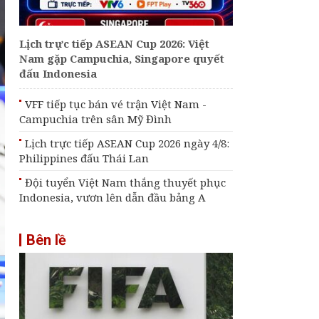
trận Việt Nam -
Campuchia trên sân
Mỹ Đình
Lịch trực tiếp ASEAN Cup 2026: Việt
Bảng xếp hạng chung
Nam gặp Campuchia, Singapore quyết
cuộc chặng 1 Giải
đấu Indonesia
bóng chuyền nữ SEA
V.Cup
VFF tiếp tục bán vé trận Việt Nam -
Lịch thi đấu chặng 2
Campuchia trên sân Mỹ Đình
Giải bóng chuyền nữ
SEA V.Cup 2026
Lịch trực tiếp ASEAN Cup 2026 ngày 4/8:
Philippines đấu Thái Lan
Đội tuyển Việt Nam thắng thuyết phục
Indonesia, vươn lên dẫn đầu bảng A
Bên lề