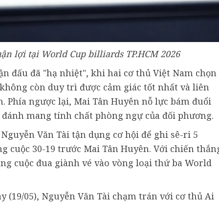
ận lợi tại World Cup billiards TP.HCM 2026
rận đấu đã "hạ nhiệt", khi hai cơ thủ Việt Nam chọn
i không còn duy trì được cảm giác tốt nhất và liên
m. Phía ngược lại, Mai Tân Huyên nỗ lực bám đuổi
 đánh mang tính chất phòng ngự của đối phương.
 Nguyễn Văn Tài tận dụng cơ hội để ghi sê-ri 5
g cuộc 30-19 trước Mai Tân Huyên. Với chiến thắn
ong cuộc đua giành vé vào vòng loại thứ ba World
ay (19/05), Nguyễn Văn Tài chạm trán với cơ thủ Ai