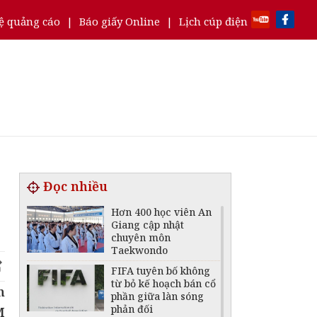
ệ quảng cáo
|
Báo giấy Online
|
Lịch cúp điện
Đọc nhiều
Hơn 400 học viên An
Giang cập nhật
chuyên môn
Taekwondo
FIFA tuyên bố không
từ bỏ kế hoạch bán cổ
n
phần giữa làn sóng
phản đối
M