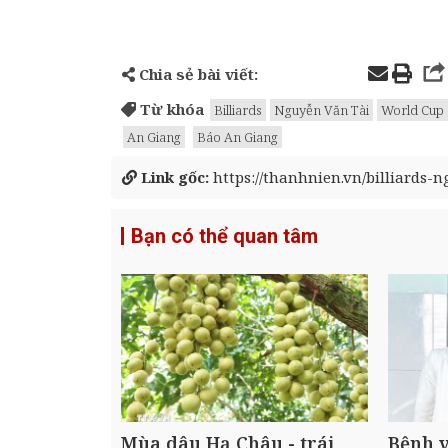
Chia sẻ bài viết:
Từ khóa
Billiards
Nguyễn Văn Tài
World Cup
An Giang
Báo An Giang
Link gốc:
https://thanhnien.vn/billiards-n
Bạn có thể quan tâm
Mùa dâu Hạ Châu - trái
Bệnh v