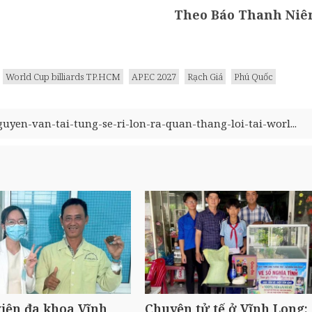
Theo Báo Thanh Niê
World Cup billiards TP.HCM
APEC 2027
Rạch Giá
Phú Quốc
guyen-van-tai-tung-se-ri-lon-ra-quan-thang-loi-tai-worl...
iện đa khoa Vĩnh
Chuyện tử tế ở Vĩnh Long: