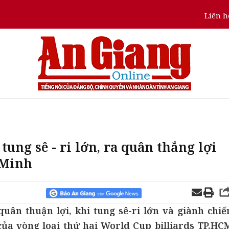
Liên h
tung sê - ri lớn, ra quân thắng lợi
 Minh
uân thuận lợi, khi tung sê-ri lớn và giành chiế
của vòng loại thứ hai World Cup billiards TP.HC