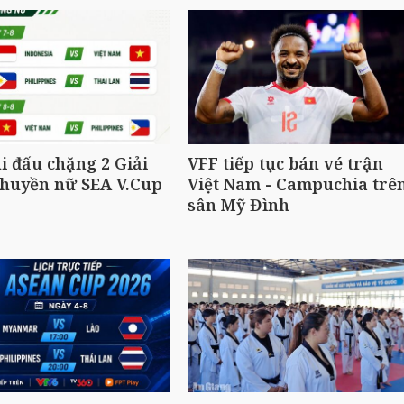
hi đấu chặng 2 Giải
VFF tiếp tục bán vé trận
chuyền nữ SEA V.Cup
Việt Nam - Campuchia trê
sân Mỹ Đình