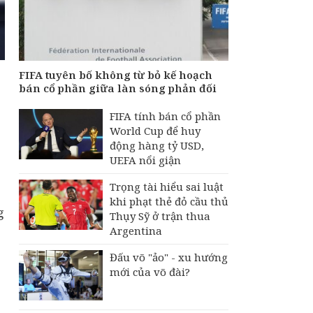
FIFA tuyên bố không từ bỏ kế hoạch
bán cổ phần giữa làn sóng phản đối
FIFA tính bán cổ phần
World Cup để huy
động hàng tỷ USD,
UEFA nổi giận
Trọng tài hiểu sai luật
khi phạt thẻ đỏ cầu thủ
g
Thụy Sỹ ở trận thua
Argentina
Đấu võ "ảo" - xu hướng
mới của võ đài?