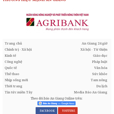
Trang chủ
An Giang 24 giờ
Chính trị - Xã hội
Xã hội - Từ thiện
Kinh tế
Giáo dục
Công nghệ
Pháp luật
Quốc tế
Văn hóa
Thể thao
Sức khỏe
Nhịp sống mới
Tam nông
Thời trang
Du lịch
Tin tức miền Tây
Media Báo An Giang
Theo dõi báo An Giang Online trên:
FACEBOOK
YOUTUBE