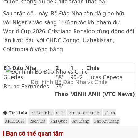
muộn không đủ để Chile tránh thất bại.
Sau trận đấu này, Bồ Đào Nha còn đá giao hữu
với Nigeria vào sáng 11/6 trước khi tham dự
World Cup 2026. Cristiano Ronaldo cùng đồng đội
lần lượt đấu với CHDC Congo, Uzbekistan,
Colombia ở vòng bảng.
Bồ Đào Nha
2
1
Chile
Guedes
58'
90+2'
Lucas Cepeda
Đội hình Bồ Đào Nha vs Chile
Bruno Fernandes
75'
Theo MINH ANH (VTC News)
Từ khóa
Bồ Đào Nha
Chile
Bruno Fernandes
sút xa
APEC 2027
Rạch Giá
Phú Quốc
An Giang
Báo An Giang
Bạn có thể quan tâm