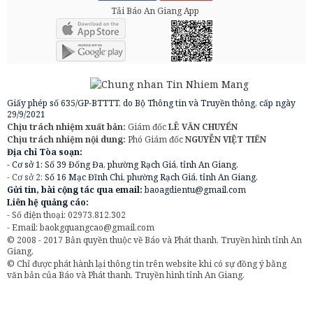
Tải Báo An Giang App
Giấy phép số 635/GP-BTTTT, do Bộ Thông tin và Truyền thông, cấp ngày
29/9/2021
Chịu trách nhiệm xuất bản:
Giám đốc
LÊ VĂN CHUYỂN
Chịu trách nhiệm nội dung:
Phó Giám đốc
NGUYỄN VIỆT TIẾN
Địa chỉ Tòa soạn:
- Cơ sở 1: Số 39 Đống Đa, phường Rạch Giá, tỉnh An Giang.
- Cơ sở 2:
Số 16 Mạc Đĩnh Chi, phường Rạch Giá, tỉnh An Giang.
Gửi tin, bài cộng tác qua email:
baoagdientu@gmail.com
Liên hệ quảng cáo:
- Số điện thoại: 02973.812.302
- Email:
baokgquangcao@gmail.com
© 2008 - 2017 Bản quyền thuộc về Báo và Phát thanh, Truyền hình tỉnh An
Giang.
© Chỉ được phát hành lại thông tin trên website khi có sự đồng ý bằng
văn bản của Báo và Phát thanh, Truyền hình tỉnh An Giang.