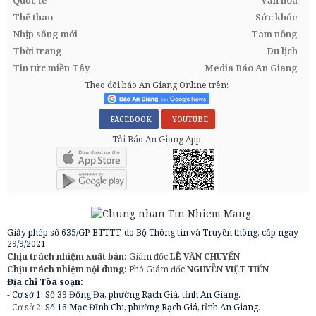
Quốc tế
Văn hóa
Thể thao
Sức khỏe
Nhịp sống mới
Tam nông
Thời trang
Du lịch
Tin tức miền Tây
Media Báo An Giang
Theo dõi báo An Giang Online trên:
FACEBOOK
YOUTUBE
Tải Báo An Giang App
Giấy phép số 635/GP-BTTTT, do Bộ Thông tin và Truyền thông, cấp ngày
29/9/2021
Chịu trách nhiệm xuất bản:
Giám đốc
LÊ VĂN CHUYỂN
Chịu trách nhiệm nội dung:
Phó Giám đốc
NGUYỄN VIỆT TIẾN
Địa chỉ Tòa soạn:
- Cơ sở 1: Số 39 Đống Đa, phường Rạch Giá, tỉnh An Giang.
- Cơ sở 2:
Số 16 Mạc Đĩnh Chi, phường Rạch Giá, tỉnh An Giang.