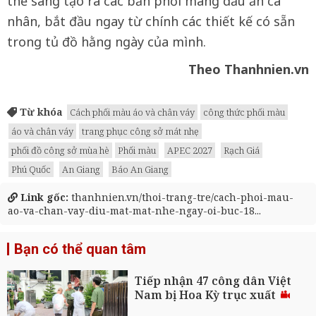
thể sáng tạo ra các bản phối mang dấu ấn cá
nhân, bắt đầu ngay từ chính các thiết kế có sẵn
trong tủ đồ hằng ngày của mình.
Theo Thanhnien.vn
Từ khóa
Cách phối màu áo và chân váy
công thức phối màu
áo và chân váy
trang phục công sở mát nhẹ
phối đồ công sở mùa hè
Phối màu
APEC 2027
Rạch Giá
Phú Quốc
An Giang
Báo An Giang
Link gốc:
thanhnien.vn/thoi-trang-tre/cach-phoi-mau-
ao-va-chan-vay-diu-mat-mat-nhe-ngay-oi-buc-18...
Bạn có thể quan tâm
Tiếp nhận 47 công dân Việt
Nam bị Hoa Kỳ trục xuất