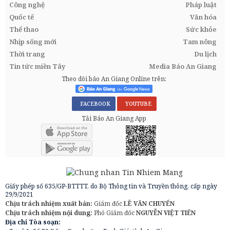
Công nghệ
Pháp luật
Quốc tế
Văn hóa
Thể thao
Sức khỏe
Nhịp sống mới
Tam nông
Thời trang
Du lịch
Tin tức miền Tây
Media Báo An Giang
Theo dõi báo An Giang Online trên:
FACEBOOK
YOUTUBE
Tải Báo An Giang App
Giấy phép số 635/GP-BTTTT, do Bộ Thông tin và Truyền thông, cấp ngày
29/9/2021
Chịu trách nhiệm xuất bản:
Giám đốc
LÊ VĂN CHUYỂN
Chịu trách nhiệm nội dung:
Phó Giám đốc
NGUYỄN VIỆT TIẾN
Địa chỉ Tòa soạn: