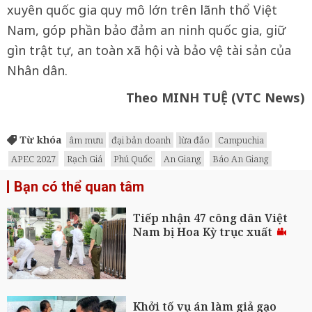
xuyên quốc gia quy mô lớn trên lãnh thổ Việt
Nam, góp phần bảo đảm an ninh quốc gia, giữ
gìn trật tự, an toàn xã hội và bảo vệ tài sản của
Nhân dân.
Theo MINH TUỆ (VTC News)
Từ khóa
âm mưu
đại bản doanh
lừa đảo
Campuchia
APEC 2027
Rạch Giá
Phú Quốc
An Giang
Báo An Giang
Bạn có thể quan tâm
Tiếp nhận 47 công dân Việt
Nam bị Hoa Kỳ trục xuất
Khởi tố vụ án làm giả gạo