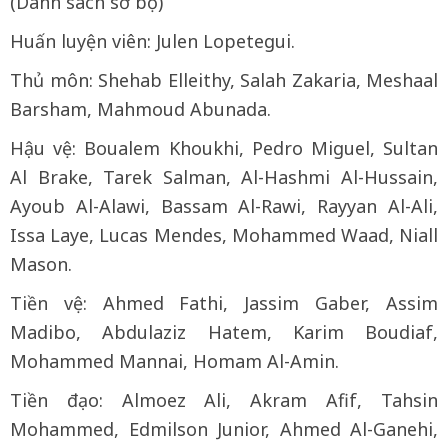
(Danh sách sơ bộ)
Huấn luyện viên: Julen Lopetegui.
Thủ môn: Shehab Elleithy, Salah Zakaria, Meshaal
Barsham, Mahmoud Abunada.
Hậu vệ: Boualem Khoukhi, Pedro Miguel, Sultan
Al Brake, Tarek Salman, Al-Hashmi Al-Hussain,
Ayoub Al-Alawi, Bassam Al-Rawi, Rayyan Al-Ali,
Issa Laye, Lucas Mendes, Mohammed Waad, Niall
Mason.
Tiền vệ: Ahmed Fathi, Jassim Gaber, Assim
Madibo, Abdulaziz Hatem, Karim Boudiaf,
Mohammed Mannai, Homam Al-Amin.
Tiền đạo: Almoez Ali, Akram Afif, Tahsin
Mohammed, Edmilson Junior, Ahmed Al-Ganehi,