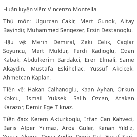
Huấn luyện viên: Vincenzo Montella.
Thủ môn: Ugurcan Cakir, Mert Gunok, Altay
Bayindir, Muhammed Sengezer, Ersin Destanoglu.
Hậu vệ: Merih Demiral, Zeki Celik, Caglar
Soyuncu, Mert Muldur, Ferdi Kadioglu, Ozan
Kabak, Abdulkerim Bardakci, Eren Elmali, Same
Akaydin, Mustafa Eskihellac, Yussuf Akcicek,
Ahmetcan Kaplan.
Tiền vệ: Hakan Calhanoglu, Kaan Ayhan, Orkun
Kokcu, Ismail Yuksek, Salih Ozcan, Atakan
Karazor, Demir Ege Tiknaz.
Tiền đạo: Kerem Akturkoglu, Irfan Can Kahveci,
Baris Alper Yilmaz, Arda Guler, Kenan Yildiz,
Yunus Akgun, Oguz Aydin, Deniz Gul, Yusuf Sari,