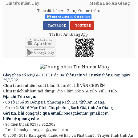
Tin tức miền Tây
Media Báo An Giang
Theo dõi báo An Giang Online trên:
FACEBOOK
YOUTUBE
Tải Báo An Giang App
Giấy phép số 635/GP-BTTTT, do Bộ Thông tin và Truyền thông, cấp ngày
29/9/2021
Chịu trách nhiệm xuất bản:
Giám đốc
LÊ VĂN CHUYỂN
Chịu trách nhiệm nội dung:
Phó Giám đốc
NGUYỄN VIỆT TIẾN
Địa chỉ Tòa soạn:
- Cơ sở 1: Số 39 Đống Đa, phường Rạch Giá, tỉnh An Giang.
- Cơ sở 2:
Số 16 Mạc Đĩnh Chi, phường Rạch Giá, tỉnh An Giang.
Gửi tin, bài cộng tác qua email:
baoagdientu@gmail.com
Liên hệ quảng cáo:
- Số điện thoại: 02973.812.302
- Email:
baokgquangcao@gmail.com
© 2008 - 2017 Bản quyền thuộc về Báo và Phát thanh, Truyền hình tỉnh An