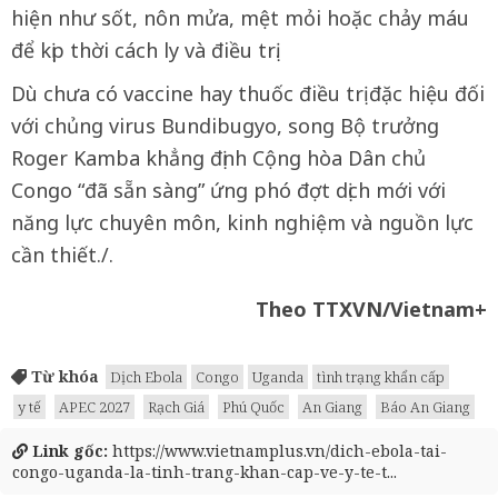
hiện như sốt, nôn mửa, mệt mỏi hoặc chảy máu
để kịp thời cách ly và điều trị.
Dù chưa có vaccine hay thuốc điều trị đặc hiệu đối
với chủng virus Bundibugyo, song Bộ trưởng
Roger Kamba khẳng định Cộng hòa Dân chủ
Congo “đã sẵn sàng” ứng phó đợt dịch mới với
năng lực chuyên môn, kinh nghiệm và nguồn lực
cần thiết./.
Theo TTXVN/Vietnam+
Từ khóa
Dịch Ebola
Congo
Uganda
tình trạng khẩn cấp
y tế
APEC 2027
Rạch Giá
Phú Quốc
An Giang
Báo An Giang
Link gốc:
https://www.vietnamplus.vn/dich-ebola-tai-
congo-uganda-la-tinh-trang-khan-cap-ve-y-te-t...