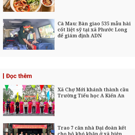
Cà Mau: Bàn giao 535 mẫu hài
cốt liệt sỹ tại xã Phước Long
để giám định ADN
Đọc thêm
Xã Chợ Mới khánh thành cầu
Trường Tiểu học A Kiến An
Trao 7 căn nhà Đại đoàn kết
cho hộ khó khăn ở xã biên