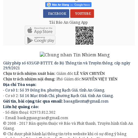
FACEBOOK
YOUTUBE
Tải Báo An Giang App
Giấy phép số 635/GP-BTTTT, do Bộ Thông tin và Truyền thông, cấp ngày
29/9/2021
Chịu trách nhiệm xuất bản:
Giám đốc
LÊ VĂN CHUYỂN
Chịu trách nhiệm nội dung:
Phó Giám đốc
NGUYỄN VIỆT TIẾN
Địa chỉ Tòa soạn:
- Cơ sở 1: Số 39 Đống Đa, phường Rạch Giá, tỉnh An Giang.
- Cơ sở 2:
Số 16 Mạc Đĩnh Chi, phường Rạch Giá, tỉnh An Giang.
Gửi tin, bài cộng tác qua email:
baoagdientu@gmail.com
Liên hệ quảng cáo:
- Số điện thoại: 02973.812.302
- Email:
baokgquangcao@gmail.com
© 2008 - 2017 Bản quyền thuộc về Báo và Phát thanh, Truyền hình tỉnh An
Giang.
© Chỉ được phát hành lại thông tin trên website khi có sự đồng ý bằng