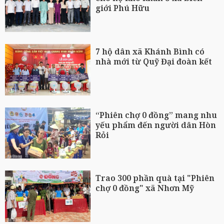
giới Phú Hữu
7 hộ dân xã Khánh Bình có
nhà mới từ Quỹ Đại đoàn kết
“Phiên chợ 0 đồng” mang nhu
yếu phẩm đến người dân Hòn
Rỏi
Trao 300 phần quà tại "Phiên
chợ 0 đồng" xã Nhơn Mỹ