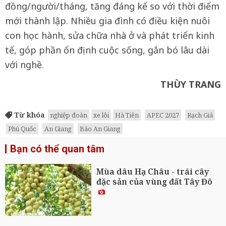
đồng/người/tháng, tăng đáng kể so với thời điểm
mới thành lập. Nhiều gia đình có điều kiện nuôi
con học hành, sửa chữa nhà ở và phát triển kinh
tế, góp phần ổn định cuộc sống, gắn bó lâu dài
với nghề.
THÙY TRANG
Từ khóa
nghiệp đoàn
xe lôi
Hà Tiên
APEC 2027
Rạch Giá
Phú Quốc
An Giang
Báo An Giang
Bạn có thể quan tâm
Mùa dâu Hạ Châu - trái cây
đặc sản của vùng đất Tây Đô