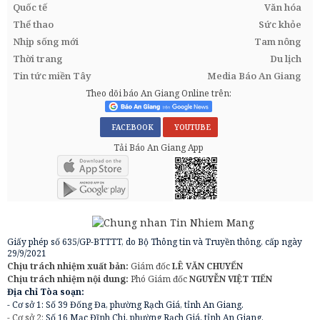
Quốc tế
Văn hóa
Thể thao
Sức khỏe
Nhịp sống mới
Tam nông
Thời trang
Du lịch
Tin tức miền Tây
Media Báo An Giang
Theo dõi báo An Giang Online trên:
FACEBOOK
YOUTUBE
Tải Báo An Giang App
Giấy phép số 635/GP-BTTTT, do Bộ Thông tin và Truyền thông, cấp ngày
29/9/2021
Chịu trách nhiệm xuất bản:
Giám đốc
LÊ VĂN CHUYỂN
Chịu trách nhiệm nội dung:
Phó Giám đốc
NGUYỄN VIỆT TIẾN
Địa chỉ Tòa soạn:
- Cơ sở 1: Số 39 Đống Đa, phường Rạch Giá, tỉnh An Giang.
- Cơ sở 2:
Số 16 Mạc Đĩnh Chi, phường Rạch Giá, tỉnh An Giang.