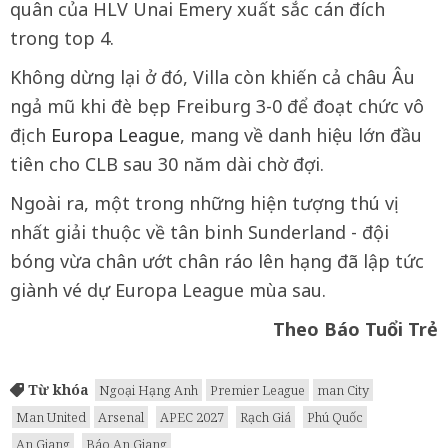
quân của HLV Unai Emery xuất sắc cán đích
trong top 4.
Không dừng lại ở đó, Villa còn khiến cả châu Âu
ngả mũ khi đè bẹp Freiburg 3-0 để đoạt chức vô
địch
Europa League
, mang về danh hiệu lớn đầu
tiên cho CLB sau 30 năm dài chờ đợi.
Ngoài ra, một trong những hiện tượng thú vị
nhất giải thuộc về tân binh Sunderland - đội
bóng vừa chân ướt chân ráo lên hạng đã lập tức
giành vé dự Europa League mùa sau.
Theo Báo Tuổi Trẻ
Từ khóa
Ngoại Hạng Anh
Premier League
man City
Man United
Arsenal
APEC 2027
Rạch Giá
Phú Quốc
An Giang
Báo An Giang