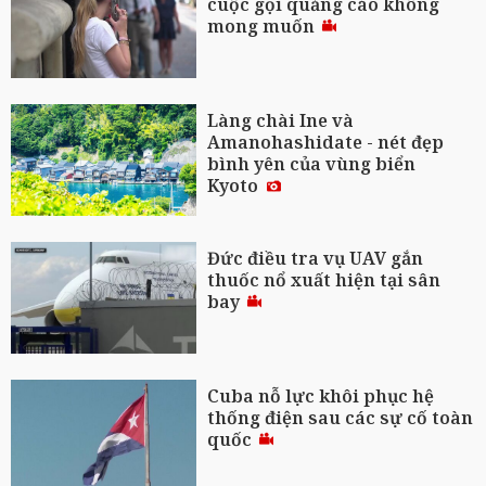
cuộc gọi quảng cáo không
mong muốn
Làng chài Ine và
Amanohashidate - nét đẹp
bình yên của vùng biển
Kyoto
Đức điều tra vụ UAV gắn
thuốc nổ xuất hiện tại sân
bay
Cuba nỗ lực khôi phục hệ
thống điện sau các sự cố toàn
quốc