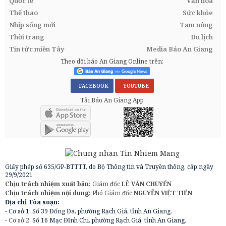
Quốc tế
Văn hóa
Thể thao
Sức khỏe
Nhịp sống mới
Tam nông
Thời trang
Du lịch
Tin tức miền Tây
Media Báo An Giang
Theo dõi báo An Giang Online trên:
FACEBOOK
YOUTUBE
Tải Báo An Giang App
Giấy phép số 635/GP-BTTTT, do Bộ Thông tin và Truyền thông, cấp ngày
29/9/2021
Chịu trách nhiệm xuất bản:
Giám đốc
LÊ VĂN CHUYỂN
Chịu trách nhiệm nội dung:
Phó Giám đốc
NGUYỄN VIỆT TIẾN
Địa chỉ Tòa soạn:
- Cơ sở 1: Số 39 Đống Đa, phường Rạch Giá, tỉnh An Giang.
- Cơ sở 2:
Số 16 Mạc Đĩnh Chi, phường Rạch Giá, tỉnh An Giang.