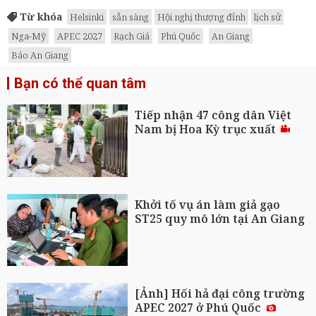
Từ khóa
Helsinki
sẵn sàng
Hội nghị thượng đỉnh
lịch sử
Nga-Mỹ
APEC 2027
Rạch Giá
Phú Quốc
An Giang
Báo An Giang
Bạn có thể quan tâm
Tiếp nhận 47 công dân Việt
Nam bị Hoa Kỳ trục xuất
Khởi tố vụ án làm giả gạo
ST25 quy mô lớn tại An Giang
[Ảnh] Hối hả đại công trường
APEC 2027 ở Phú Quốc