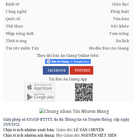
Kinh tế
Giáo dục
Công nghệ
Pháp luật
Quốc tế
Văn hóa
Thể thao
Sức khỏe
Nhịp sống mới
Tam nông
Thời trang
Du lịch
Tin tức miền Tây
Media Báo An Giang
Theo dõi báo An Giang Online trên:
FACEBOOK
YOUTUBE
Tải Báo An Giang App
Giấy phép số 635/GP-BTTTT, do Bộ Thông tin và Truyền thông, cấp ngày
29/9/2021
Chịu trách nhiệm xuất bản:
Giám đốc
LÊ VĂN CHUYỂN
Chịu trách nhiệm nội dung:
Phó Giám đốc
NGUYỄN VIỆT TIẾN