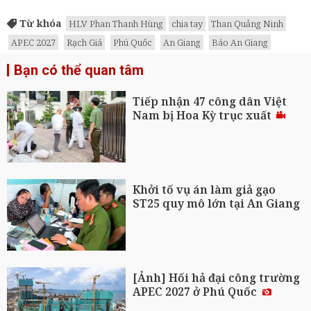
Từ khóa
HLV Phan Thanh Hùng
chia tay
Than Quảng Ninh
APEC 2027
Rạch Giá
Phú Quốc
An Giang
Báo An Giang
Bạn có thể quan tâm
Tiếp nhận 47 công dân Việt
Nam bị Hoa Kỳ trục xuất
Khởi tố vụ án làm giả gạo
ST25 quy mô lớn tại An Giang
[Ảnh] Hối hả đại công trường
APEC 2027 ở Phú Quốc