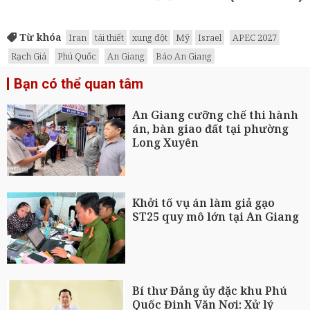
Từ khóa
Iran
tái thiết
xung đột
Mỹ
Israel
APEC 2027
Rạch Giá
Phú Quốc
An Giang
Báo An Giang
Bạn có thể quan tâm
An Giang cưỡng chế thi hành
án, bàn giao đất tại phường
Long Xuyên
Khởi tố vụ án làm giả gạo
ST25 quy mô lớn tại An Giang
Bí thư Đảng ủy đặc khu Phú
Quốc Đinh Văn Nơi: Xử lý