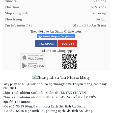
Quốc tế
Văn hóa
Thể thao
Sức khỏe
Nhịp sống mới
Tam nông
Thời trang
Du lịch
Tin tức miền Tây
Media Báo An Giang
Theo dõi báo An Giang Online trên:
FACEBOOK
YOUTUBE
Tải Báo An Giang App
Giấy phép số 635/GP-BTTTT, do Bộ Thông tin và Truyền thông, cấp ngày
29/9/2021
Chịu trách nhiệm xuất bản:
Giám đốc
LÊ VĂN CHUYỂN
Chịu trách nhiệm nội dung:
Phó Giám đốc
NGUYỄN VIỆT TIẾN
Địa chỉ Tòa soạn:
- Cơ sở 1: Số 39 Đống Đa, phường Rạch Giá, tỉnh An Giang.
- Cơ sở 2:
Số 16 Mạc Đĩnh Chi, phường Rạch Giá, tỉnh An Giang.