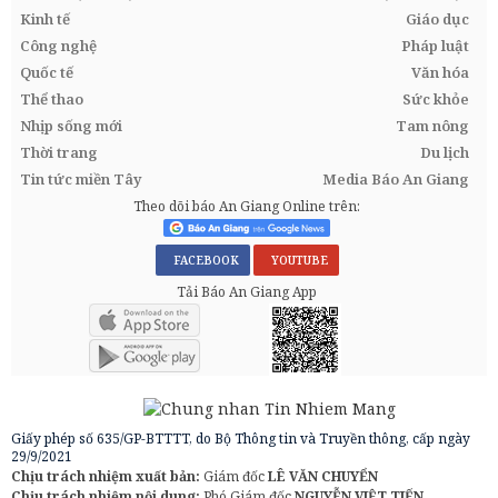
Kinh tế
Giáo dục
Công nghệ
Pháp luật
Quốc tế
Văn hóa
Thể thao
Sức khỏe
Nhịp sống mới
Tam nông
Thời trang
Du lịch
Tin tức miền Tây
Media Báo An Giang
Theo dõi báo An Giang Online trên:
FACEBOOK
YOUTUBE
Tải Báo An Giang App
Giấy phép số 635/GP-BTTTT, do Bộ Thông tin và Truyền thông, cấp ngày
29/9/2021
Chịu trách nhiệm xuất bản:
Giám đốc
LÊ VĂN CHUYỂN
Chịu trách nhiệm nội dung:
Phó Giám đốc
NGUYỄN VIỆT TIẾN