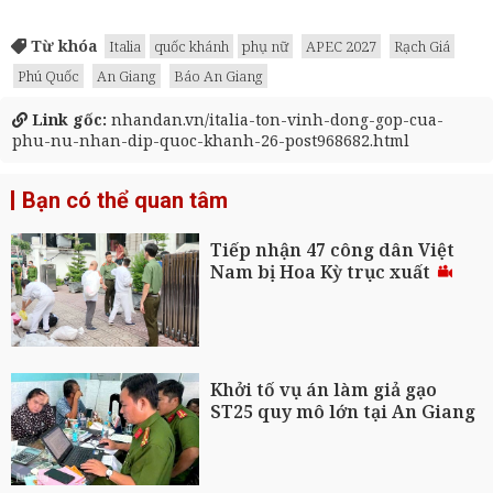
Từ khóa
Italia
quốc khánh
phụ nữ
APEC 2027
Rạch Giá
Phú Quốc
An Giang
Báo An Giang
Link gốc:
nhandan.vn/italia-ton-vinh-dong-gop-cua-
phu-nu-nhan-dip-quoc-khanh-26-post968682.html
Bạn có thể quan tâm
Tiếp nhận 47 công dân Việt
Nam bị Hoa Kỳ trục xuất
Khởi tố vụ án làm giả gạo
ST25 quy mô lớn tại An Giang