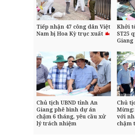
Tiếp nhận 47 công dân Việt
Khởi t
Nam bị Hoa Kỳ trục xuất
ST25 q
Giang
Chủ tịch UBND tỉnh An
Chủ tị
Giang phê bình dự án
Mừng:
chậm 6 tháng, yêu cầu xử
với nh
lý trách nhiệm
chậm t