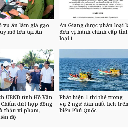
ố vụ án làm giả gạo
An Giang được phân loại l
uy mô lớn tại An
đơn vị hành chính cấp tỉn
loại I
ch UBND tỉnh Hồ Văn
Phát hiện 1 thi thể trong
 Chấm dứt hợp đồng
vụ 2 ngư dân mất tích trê
à thầu vi phạm,
biển Phú Quốc
iến độ