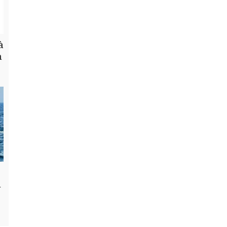
à
h
n