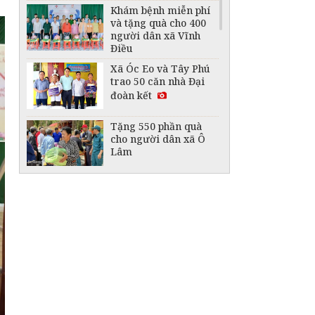
Khám bệnh miễn phí
và tặng quà cho 400
người dân xã Vĩnh
Điều
Xã Óc Eo và Tây Phú
trao 50 căn nhà Đại
đoàn kết
Tặng 550 phần quà
cho người dân xã Ô
Lâm
“Phiên chợ 0 đồng”
mang nhu yếu phẩm
đến người dân Hòn
Rỏi