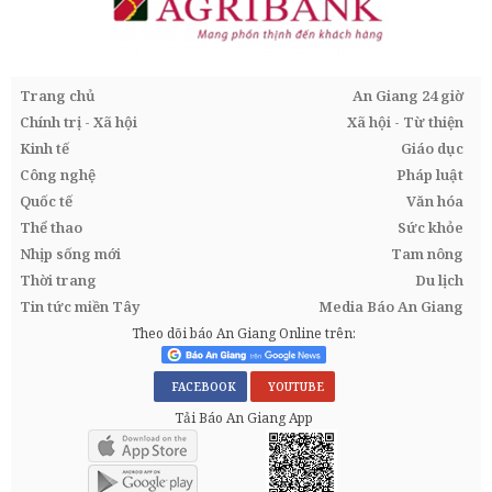
Trang chủ
An Giang 24 giờ
Chính trị - Xã hội
Xã hội - Từ thiện
Kinh tế
Giáo dục
Công nghệ
Pháp luật
Quốc tế
Văn hóa
Thể thao
Sức khỏe
Nhịp sống mới
Tam nông
Thời trang
Du lịch
Tin tức miền Tây
Media Báo An Giang
Theo dõi báo An Giang Online trên:
FACEBOOK
YOUTUBE
Tải Báo An Giang App