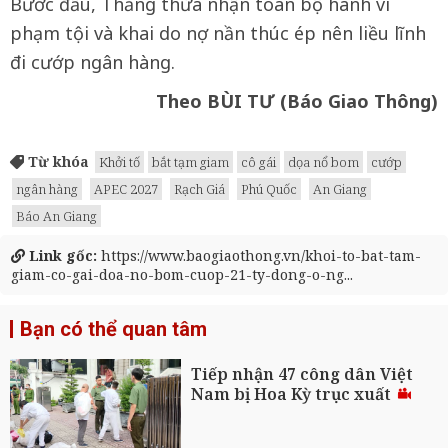
Bước đầu, Thắng thừa nhận toàn bộ hành vi
phạm tội và khai do nợ nần thúc ép nên liều lĩnh
đi cướp ngân hàng.
Theo BÙI TƯ (Báo Giao Thông)
Từ khóa
Khởi tố
bắt tạm giam
cô gái
dọa nổ bom
cướp
ngân hàng
APEC 2027
Rạch Giá
Phú Quốc
An Giang
Báo An Giang
Link gốc:
https://www.baogiaothong.vn/khoi-to-bat-tam-
giam-co-gai-doa-no-bom-cuop-21-ty-dong-o-ng...
Bạn có thể quan tâm
Tiếp nhận 47 công dân Việt
Nam bị Hoa Kỳ trục xuất