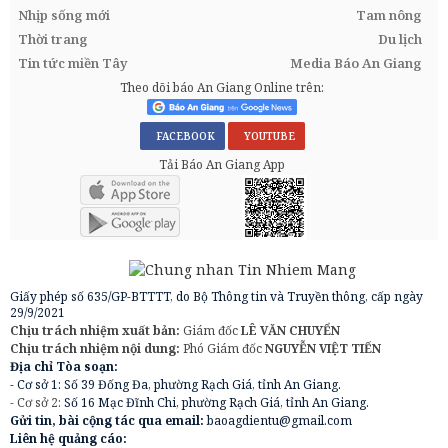
Nhịp sống mới
Tam nông
Thời trang
Du lịch
Tin tức miền Tây
Media Báo An Giang
Theo dõi báo An Giang Online trên:
FACEBOOK
YOUTUBE
Tải Báo An Giang App
Giấy phép số 635/GP-BTTTT, do Bộ Thông tin và Truyền thông, cấp ngày
29/9/2021
Chịu trách nhiệm xuất bản:
Giám đốc
LÊ VĂN CHUYỂN
Chịu trách nhiệm nội dung:
Phó Giám đốc
NGUYỄN VIỆT TIẾN
Địa chỉ Tòa soạn:
- Cơ sở 1: Số 39 Đống Đa, phường Rạch Giá, tỉnh An Giang.
- Cơ sở 2:
Số 16 Mạc Đĩnh Chi, phường Rạch Giá, tỉnh An Giang.
Gửi tin, bài cộng tác qua email:
baoagdientu@gmail.com
Liên hệ quảng cáo: