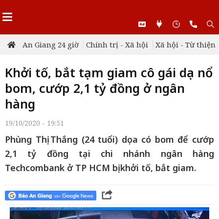
An Giang 24 giờ
Chính trị - Xã hội
Xã hội - Từ thiện
Khởi tố, bắt tạm giam cô gái dọa nổ
bom, cướp 2,1 tỷ đồng ở ngân
hàng
19/10/2020 - 19:51
Phùng Thị Thắng (24 tuổi) dọa có bom để cướp
2,1 tỷ đồng tại chi nhánh ngân hàng
Techcombank ở TP HCM bị khởi tố, bắt giam.