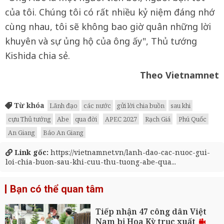
của tôi. Chúng tôi có rất nhiều kỷ niệm đáng nhớ
cùng nhau, tôi sẽ không bao giờ quân những lời
khuyên và sự ủng hộ của ông ấy", Thủ tướng
Kishida chia sẻ.
Theo Vietnamnet
Từ khóa
Lãnh đạo
các nước
gửi lời chia buồn
sau khi
cựu Thủ tướng
Abe
qua đời
APEC 2027
Rạch Giá
Phú Quốc
An Giang
Báo An Giang
Link gốc:
https://vietnamnet.vn/lanh-dao-cac-nuoc-gui-
loi-chia-buon-sau-khi-cuu-thu-tuong-abe-qua...
Bạn có thể quan tâm
Tiếp nhận 47 công dân Việt
Nam bị Hoa Kỳ trục xuất