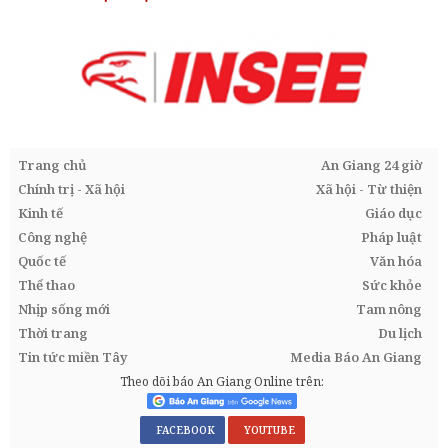
Trang chủ
An Giang 24 giờ
Chính trị - Xã hội
Xã hội - Từ thiện
Kinh tế
Giáo dục
Công nghệ
Pháp luật
Quốc tế
Văn hóa
Thể thao
Sức khỏe
Nhịp sống mới
Tam nông
Thời trang
Du lịch
Tin tức miền Tây
Media Báo An Giang
Theo dõi báo An Giang Online trên:
FACEBOOK
YOUTUBE