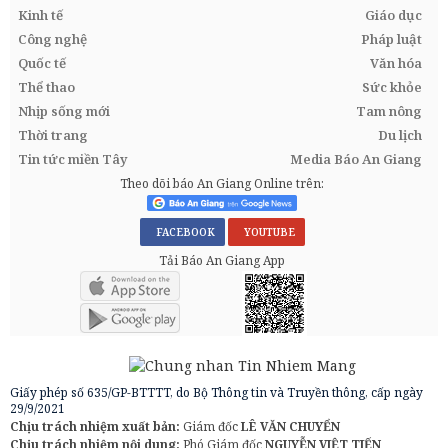
Kinh tế
Giáo dục
Công nghệ
Pháp luật
Quốc tế
Văn hóa
Thể thao
Sức khỏe
Nhịp sống mới
Tam nông
Thời trang
Du lịch
Tin tức miền Tây
Media Báo An Giang
Theo dõi báo An Giang Online trên:
FACEBOOK
YOUTUBE
Tải Báo An Giang App
Giấy phép số 635/GP-BTTTT, do Bộ Thông tin và Truyền thông, cấp ngày
29/9/2021
Chịu trách nhiệm xuất bản:
Giám đốc
LÊ VĂN CHUYỂN
Chịu trách nhiệm nội dung:
Phó Giám đốc
NGUYỄN VIỆT TIẾN