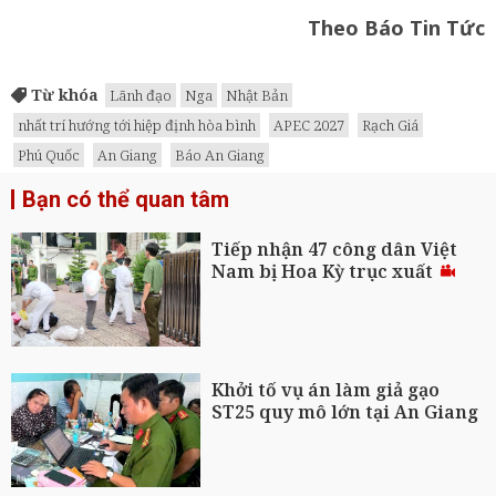
Theo Báo Tin Tức
Từ khóa
Lãnh đạo
Nga
Nhật Bản
nhất trí hướng tới hiệp định hòa bình
APEC 2027
Rạch Giá
Phú Quốc
An Giang
Báo An Giang
Bạn có thể quan tâm
Tiếp nhận 47 công dân Việt
Nam bị Hoa Kỳ trục xuất
Khởi tố vụ án làm giả gạo
ST25 quy mô lớn tại An Giang