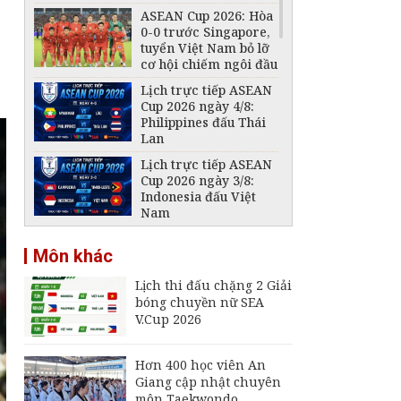
ASEAN Cup 2026: Hòa
0-0 trước Singapore,
tuyển Việt Nam bỏ lỡ
cơ hội chiếm ngôi đầu
Lịch trực tiếp ASEAN
Cup 2026 ngày 4/8:
Philippines đấu Thái
Lan
Lịch trực tiếp ASEAN
Cup 2026 ngày 3/8:
Indonesia đấu Việt
Nam
Đội tuyển Futsal Việt
Môn khác
Nam gây bất ngờ
trước đội xếp hạng 7
Lịch thi đấu chặng 2 Giải
thế giới
bóng chuyền nữ SEA
Đội tuyển Việt Nam
V.Cup 2026
thắng thuyết phục
Indonesia, vươn lên
dẫn đầu bảng A
Hơn 400 học viên An
Giang cập nhật chuyên
VFF tiếp tục bán vé
môn Taekwondo