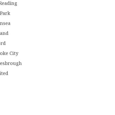
 Reading
 Park
ansea
land
ord
oke City
dlesbrough
ited