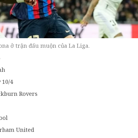
ona ở trận đấu muộn của La Liga.
nh
 10/4
ackburn Rovers
ool
erham United