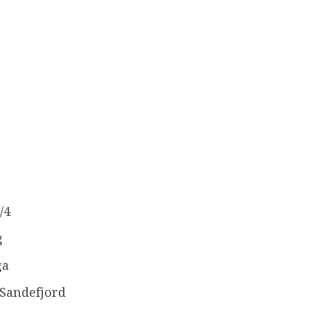
/4
g
ga
Sandefjord