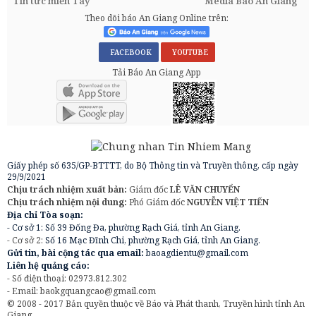
Tin tức miền Tây
Media Báo An Giang
Theo dõi báo An Giang Online trên:
FACEBOOK
YOUTUBE
Tải Báo An Giang App
Giấy phép số 635/GP-BTTTT, do Bộ Thông tin và Truyền thông, cấp ngày
29/9/2021
Chịu trách nhiệm xuất bản:
Giám đốc
LÊ VĂN CHUYỂN
Chịu trách nhiệm nội dung:
Phó Giám đốc
NGUYỄN VIỆT TIẾN
Địa chỉ Tòa soạn:
- Cơ sở 1: Số 39 Đống Đa, phường Rạch Giá, tỉnh An Giang.
- Cơ sở 2:
Số 16 Mạc Đĩnh Chi, phường Rạch Giá, tỉnh An Giang.
Gửi tin, bài cộng tác qua email:
baoagdientu@gmail.com
Liên hệ quảng cáo:
- Số điện thoại: 02973.812.302
- Email:
baokgquangcao@gmail.com
© 2008 - 2017 Bản quyền thuộc về Báo và Phát thanh, Truyền hình tỉnh An
Giang.