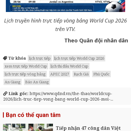
Lịch truyền hình trực tiếp vòng bảng World Cup 2026
trên VTV.
Theo Quân đội nhân dân
Từ khóa
lịch trực tiếp
lịch trực tiếp World Cup 2026
xem trực tiếp World Cup
lịch thi đấu World Cup
lịch trực tiếp vòng bảng
APEC 2027
Rạch Giá
Phú Quốc
An Giang
Báo An Giang
Link gốc:
https://www.qdnd.vn/the-thao/worldcup-
2026/lich-truc-tiep-vong-bang-world-cup-2026-moi-...
Bạn có thể quan tâm
Tiếp nhận 47 công dân Việt