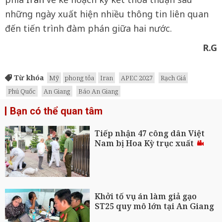
những ngày xuất hiện nhiều thông tin liên quan
đến tiến trình đàm phán giữa hai nước.
R.G
Từ khóa
Mỹ
phong tỏa
Iran
APEC 2027
Rạch Giá
Phú Quốc
An Giang
Báo An Giang
Bạn có thể quan tâm
Tiếp nhận 47 công dân Việt
Nam bị Hoa Kỳ trục xuất
Khởi tố vụ án làm giả gạo
ST25 quy mô lớn tại An Giang