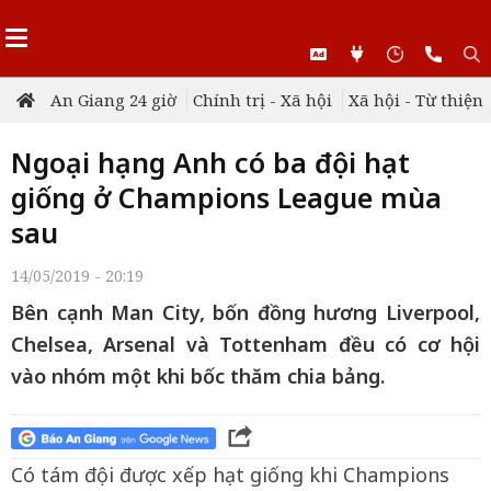
An Giang 24 giờ
Chính trị - Xã hội
Xã hội - Từ thiện
Ngoại hạng Anh có ba đội hạt
giống ở Champions League mùa
sau
14/05/2019 - 20:19
Bên cạnh Man City, bốn đồng hương Liverpool,
Chelsea, Arsenal và Tottenham đều có cơ hội
vào nhóm một khi bốc thăm chia bảng.
Có tám đội được xếp hạt giống khi Champions