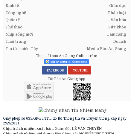
Kinh tế
Giáo dục
Công nghệ
Pháp luật
Quốc tế
Văn hóa
Thể thao
Sức khỏe
Nhịp sống mới
Tam nông
Thời trang
Du lịch
Tin tức miền Tây
Media Báo An Giang
Theo dõi báo An Giang Online trên:
FACEBOOK
YOUTUBE
Tải Báo An Giang App
Giấy phép số 635/GP-BTTTT, do Bộ Thông tin và Truyền thông, cấp ngày
29/9/2021
Chịu trách nhiệm xuất bản:
Giám đốc
LÊ VĂN CHUYỂN
Chịu trách nhiệm nội dung:
Phó Giám đốc
NGUYỄN VIỆT TIẾN