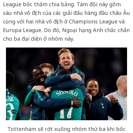
League bốc thăm chia bảng. Tám đội này gồm
sáu nhà vô địch của các giải đấu hàng đầu châu Âu
cùng với hai nhà vô địch ở Champions League và
Europa League. Do đó, Ngoại hạng Anh chắc chắn
cho ba đại diện ở nhóm này.
Tottenham sẽ rớt xuống nhóm thứ ba khi bốc