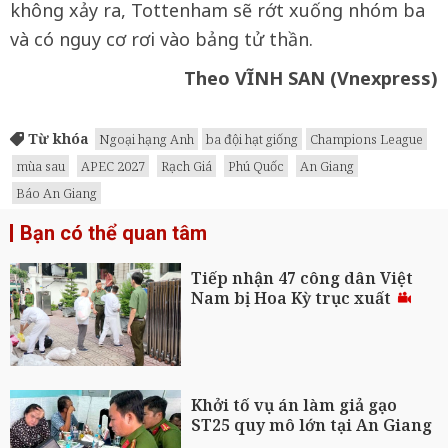
không xảy ra, Tottenham sẽ rớt xuống nhóm ba
và có nguy cơ rơi vào bảng tử thần.
Theo VĨNH SAN (Vnexpress)
Từ khóa
Ngoại hạng Anh
ba đội hạt giống
Champions League
mùa sau
APEC 2027
Rạch Giá
Phú Quốc
An Giang
Báo An Giang
Bạn có thể quan tâm
Tiếp nhận 47 công dân Việt
Nam bị Hoa Kỳ trục xuất
Khởi tố vụ án làm giả gạo
ST25 quy mô lớn tại An Giang