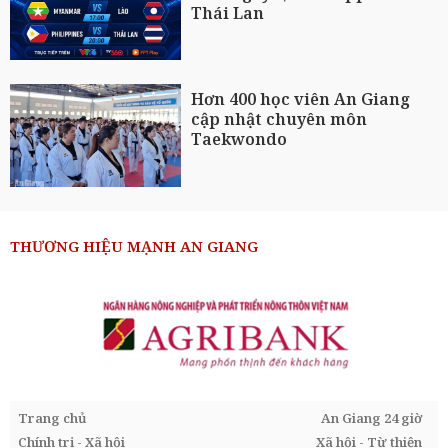
Thái Lan
Hơn 400 học viên An Giang
cập nhật chuyên môn
Taekwondo
THƯƠNG HIỆU MẠNH AN GIANG
Trang chủ
An Giang 24 giờ
Chính trị - Xã hội
Xã hội - Từ thiện