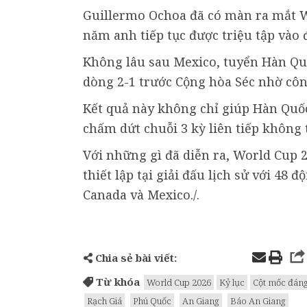
Guillermo Ochoa đã có màn ra mắt W
năm anh tiếp tục được triệu tập vào
Không lâu sau Mexico, tuyển Hàn Qu
dòng 2-1 trước Cộng hòa Séc nhờ c
Kết quả này không chỉ giúp Hàn Quố
chấm dứt chuỗi 3 kỳ liên tiếp không
Với những gì đã diễn ra, World Cup 
thiết lập tại giải đấu lịch sử với 48 
Canada và Mexico./.
Chia sẻ bài viết:
Từ khóa
World Cup 2026
Kỷ lục
Cột mốc đán
Rạch Giá
Phú Quốc
An Giang
Báo An Giang