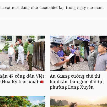
ieu-cot-moc-dang-nho-duoc-thiet-lap-trong-ngay-mo-man-
hận 47 công dân Việt
An Giang cưỡng chế thi
 Hoa Kỳ trục xuất
hành án, bàn giao đất tại
phường Long Xuyên