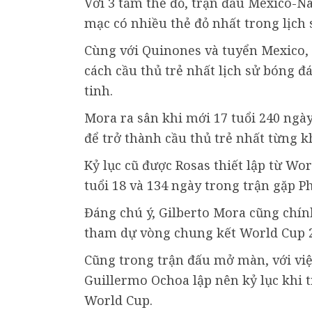
Với 3 tấm thẻ đỏ, trận đấu Mexico-Na
mạc có nhiều thẻ đỏ nhất trong lịch
Cùng với Quinones và tuyển Mexico, t
cách cầu thủ trẻ nhất lịch sử bóng đ
tinh.
Mora ra sân khi mới 17 tuổi 240 ngà
để trở thành cầu thủ trẻ nhất từng 
Kỷ lục cũ được Rosas thiết lập từ Wo
tuổi 18 và 134 ngày trong trận gặp P
Đáng chú ý, Gilberto Mora cũng chính
tham dự vòng chung kết World Cup 
Cũng trong trận đấu mở màn, với việ
Guillermo Ochoa lập nên kỷ lục khi t
World Cup.