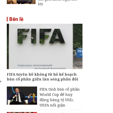
lời
Bên lề
FIFA tuyên bố không từ bỏ kế hoạch
bán cổ phần giữa làn sóng phản đối
+
FIFA tính bán cổ phần
World Cup để huy
động hàng tỷ USD,
UEFA nổi giận