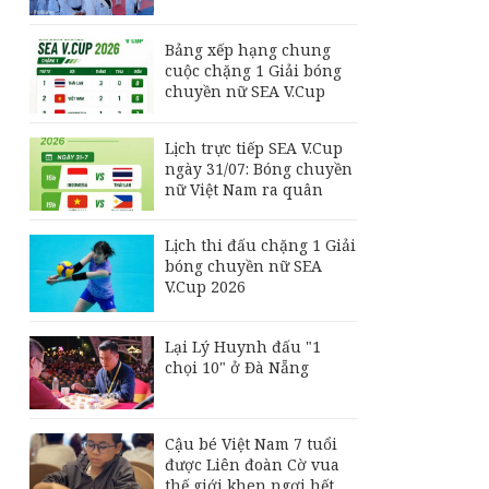
Philippines đấu Thái
Lan
Bảng xếp hạng chung
Đội tuyển Futsal Việt
cuộc chặng 1 Giải bóng
Nam gây bất ngờ
chuyền nữ SEA V.Cup
trước đội xếp hạng 7
thế giới
Lịch trực tiếp SEA V.Cup
Bảng xếp hạng chung
ngày 31/07: Bóng chuyền
cuộc chặng 1 Giải
nữ Việt Nam ra quân
bóng chuyền nữ SEA
V.Cup
Lịch thi đấu chặng 1 Giải
bóng chuyền nữ SEA
V.Cup 2026
Lại Lý Huynh đấu "1
chọi 10" ở Đà Nẵng
Cậu bé Việt Nam 7 tuổi
được Liên đoàn Cờ vua
thế giới khen ngợi hết