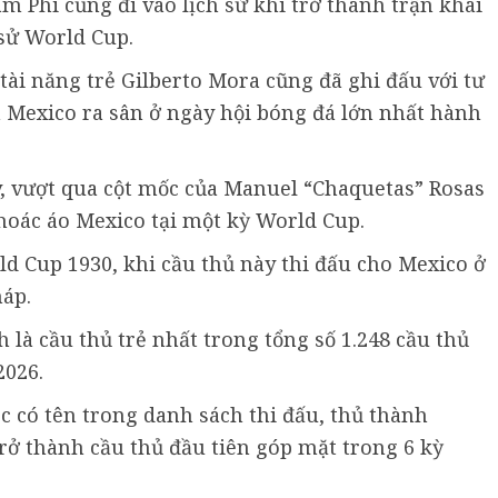
m Phi cũng đi vào lịch sử khi trở thành trận khai
 sử World Cup.
ài năng trẻ Gilberto Mora cũng đã ghi đấu với tư
á Mexico ra sân ở ngày hội bóng đá lớn nhất hành
y, vượt qua cột mốc của Manuel “Chaquetas” Rosas
khoác áo Mexico tại một kỳ World Cup.
rld Cup 1930, khi cầu thủ này thi đấu cho Mexico ở
háp.
 là cầu thủ trẻ nhất trong tổng số 1.248 cầu thủ
2026.
c có tên trong danh sách thi đấu, thủ thành
rở thành cầu thủ đầu tiên góp mặt trong 6 kỳ