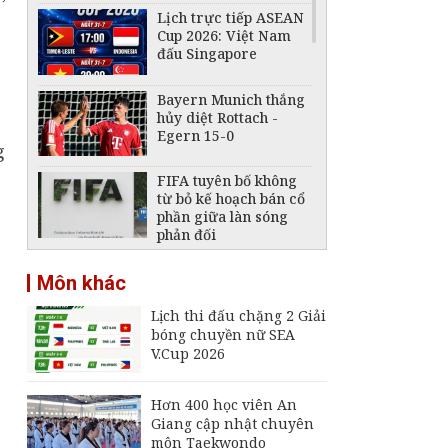
Lịch trực tiếp ASEAN
Cup 2026: Việt Nam
đấu Singapore
Bayern Munich thắng
hủy diệt Rottach -
Egern 15-0
g
FIFA tuyên bố không
từ bỏ kế hoạch bán cổ
phần giữa làn sóng
phản đối
ASEAN Cup 2026: Hòa
Môn khác
0-0 trước Singapore,
tuyển Việt Nam bỏ lỡ
Lịch thi đấu chặng 2 Giải
cơ hội chiếm ngôi đầu
bóng chuyền nữ SEA
Lịch trực tiếp ASEAN
V.Cup 2026
Cup 2026 ngày 3/8:
Indonesia đấu Việt
Nam
Hơn 400 học viên An
Giang cập nhật chuyên
Lịch trực tiếp ASEAN
môn Taekwondo
Cup 2026 ngày 4/8: