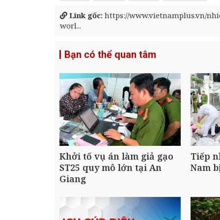
Link gốc:
https://www.vietnamplus.vn/nh
worl...
Bạn có thể quan tâm
Khởi tố vụ án làm giả gạo
Tiếp n
ST25 quy mô lớn tại An
Nam bị
Giang