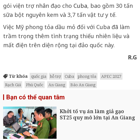
gói viện trợ nhân đạo cho
Cuba
, bao gồm 30 tấn
sữa bột nguyên kem và 3,7 tấn vật tư y tế.
Việc Mỹ phong tỏa dầu mỏ đối với Cuba đã làm
trầm trọng thêm tình trạng thiếu nhiên liệu và
mất điện trên diện rộng tại đảo quốc này.
R.G
Từ khóa
quốc gia
hỗ trợ
Cuba
phong tỏa
APEC 2027
Rạch Giá
Phú Quốc
An Giang
Báo An Giang
Bạn có thể quan tâm
Khởi tố vụ án làm giả gạo
ST25 quy mô lớn tại An Giang