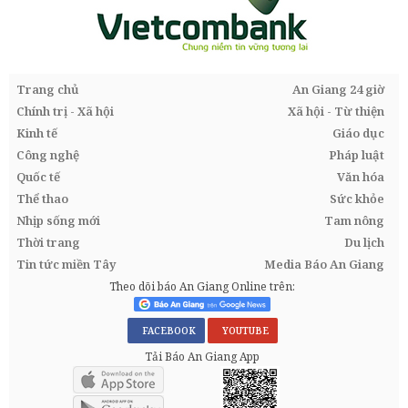
Trang chủ
An Giang 24 giờ
Chính trị - Xã hội
Xã hội - Từ thiện
Kinh tế
Giáo dục
Công nghệ
Pháp luật
Quốc tế
Văn hóa
Thể thao
Sức khỏe
Nhịp sống mới
Tam nông
Thời trang
Du lịch
Tin tức miền Tây
Media Báo An Giang
Theo dõi báo An Giang Online trên:
FACEBOOK
YOUTUBE
Tải Báo An Giang App