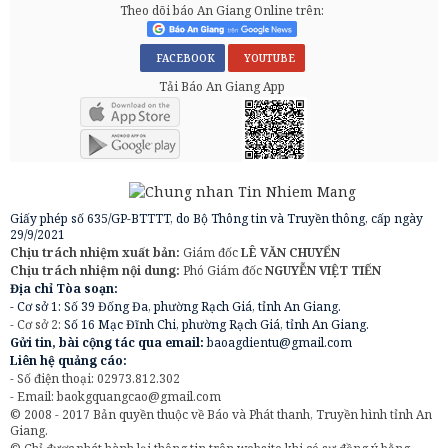
Theo dõi báo An Giang Online trên:
FACEBOOK
YOUTUBE
Tải Báo An Giang App
Giấy phép số 635/GP-BTTTT, do Bộ Thông tin và Truyền thông, cấp ngày
29/9/2021
Chịu trách nhiệm xuất bản:
Giám đốc
LÊ VĂN CHUYỂN
Chịu trách nhiệm nội dung:
Phó Giám đốc
NGUYỄN VIỆT TIẾN
Địa chỉ Tòa soạn:
- Cơ sở 1: Số 39 Đống Đa, phường Rạch Giá, tỉnh An Giang.
- Cơ sở 2:
Số 16 Mạc Đĩnh Chi, phường Rạch Giá, tỉnh An Giang.
Gửi tin, bài cộng tác qua email:
baoagdientu@gmail.com
Liên hệ quảng cáo:
- Số điện thoại: 02973.812.302
- Email:
baokgquangcao@gmail.com
© 2008 - 2017 Bản quyền thuộc về Báo và Phát thanh, Truyền hình tỉnh An
Giang.