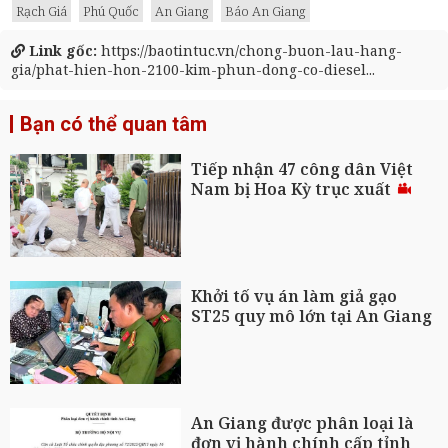
Rạch Giá
Phú Quốc
An Giang
Báo An Giang
Link gốc:
https://baotintuc.vn/chong-buon-lau-hang-
gia/phat-hien-hon-2100-kim-phun-dong-co-diesel...
Bạn có thể quan tâm
Tiếp nhận 47 công dân Việt
Nam bị Hoa Kỳ trục xuất
Khởi tố vụ án làm giả gạo
ST25 quy mô lớn tại An Giang
An Giang được phân loại là
đơn vị hành chính cấp tỉnh