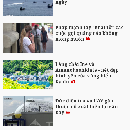
ngày
Pháp mạnh tay “khai tử” các
cuộc gọi quảng cáo không
mong muốn
Làng chài Ine và
Amanohashidate - nét đẹp
bình yên của vùng biển
Kyoto
Đức điều tra vụ UAV gắn
thuốc nổ xuất hiện tại sân
bay