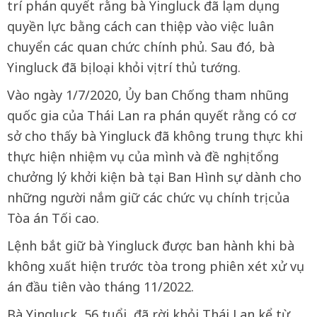
trí phán quyết rằng bà Yingluck đã lạm dụng
quyền lực bằng cách can thiệp vào việc luân
chuyển các quan chức chính phủ. Sau đó, bà
Yingluck đã bị loại khỏi vị trí thủ tướng.
Vào ngày 1/7/2020, Ủy ban Chống tham nhũng
quốc gia của Thái Lan ra phán quyết rằng có cơ
sở cho thấy bà Yingluck đã không trung thực khi
thực hiện nhiệm vụ của mình và đề nghị tổng
chưởng lý khởi kiện bà tại Ban Hình sự dành cho
những người nắm giữ các chức vụ chính trị của
Tòa án Tối cao.
Lệnh bắt giữ bà Yingluck được ban hành khi bà
không xuất hiện trước tòa trong phiên xét xử vụ
án đầu tiên vào tháng 11/2022.
Bà Yingluck, 56 tuổi, đã rời khỏi Thái Lan kể từ