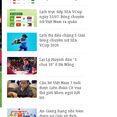
Indonesia đấu Việt
Nam
Lịch trực tiếp SEA V.Cup
Đội tuyển Futsal Việt
ngày 31/07: Bóng chuyền
Nam gây bất ngờ
nữ Việt Nam ra quân
trước đội xếp hạng 7
thế giới
Lịch thi đấu chặng 1 Giải
Lịch trực tiếp ASEAN
bóng chuyền nữ SEA
Cup 2026 ngày 4/8:
V.Cup 2026
Philippines đấu Thái
Lan
Lại Lý Huynh đấu "1
chọi 10" ở Đà Nẵng
Cậu bé Việt Nam 7 tuổi
được Liên đoàn Cờ vua
thế giới khen ngợi hết
lời
An Giang hạng nhì toàn
đoàn tại Giải vô địch