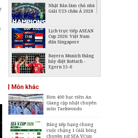
Nhật Bản làm chủ nhà
V
Giải U23 châu Á 2028
h
Lịch trực tiếp ASEAN
Cup 2026: Việt Nam
đấu Singapore
Bayern Munich thắng
hủy diệt Rottach -
Egern 15-0
FIFA tuyên bố không
Môn khác
từ bỏ kế hoạch bán cổ
phần giữa làn sóng
Hơn 400 học viên An
phản đối
Giang cập nhật chuyên
ASEAN Cup 2026: Hòa
môn Taekwondo
0-0 trước Singapore,
tuyển Việt Nam bỏ lỡ
cơ hội chiếm ngôi đầu
Bảng xếp hạng chung
cuộc chặng 1 Giải bóng
Lịch trực tiếp ASEAN
chuyền nữ SEA V.Cup
Cup 2026 ngày 3/8: