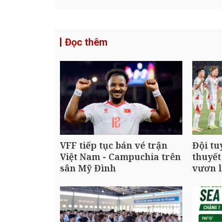
Đọc thêm
VFF tiếp tục bán vé trận
Đội tu
Việt Nam - Campuchia trên
thuyết
sân Mỹ Đình
vươn l