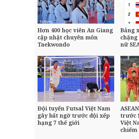
Hơn 400 học viên An Giang
Bảng 
cập nhật chuyên môn
chặng 
Taekwondo
nữ SE
Đội tuyển Futsal Việt Nam
ASEAN 
gây bất ngờ trước đội xếp
trước 
hạng 7 thế giới
Việt N
chiếm 