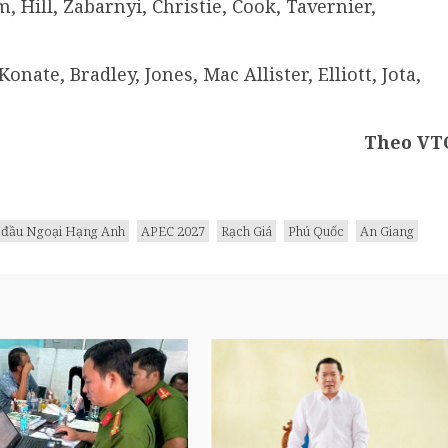
Hill, Zabarnyi, Christie, Cook, Tavernier,
onate, Bradley, Jones, Mac Allister, Elliott, Jota,
Theo VT
i đầu Ngoại Hạng Anh
APEC 2027
Rạch Giá
Phú Quốc
An Giang