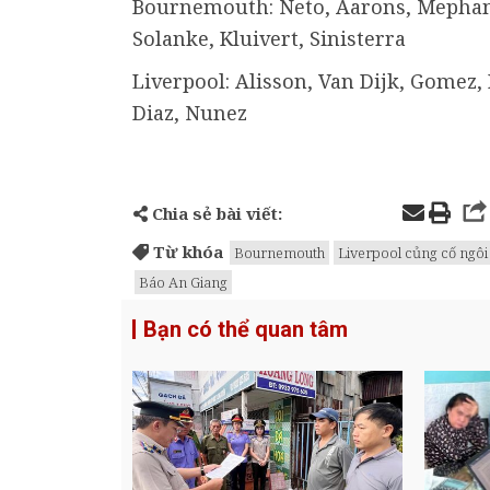
Bournemouth: Neto, Aarons, Mepham, 
Solanke, Kluivert, Sinisterra
Liverpool: Alisson, Van Dijk, Gomez, K
Diaz, Nunez
Chia sẻ bài viết:
Từ khóa
Bournemouth
Liverpool củng cố ngô
Báo An Giang
Bạn có thể quan tâm