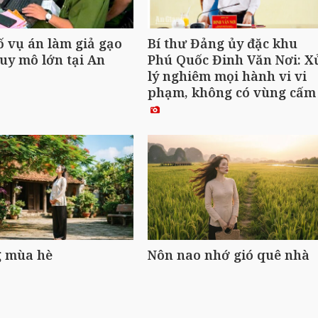
ố vụ án làm giả gạo
Bí thư Đảng ủy đặc khu
uy mô lớn tại An
Phú Quốc Đinh Văn Nơi: X
lý nghiêm mọi hành vi vi
phạm, không có vùng cấ
 mùa hè
Nôn nao nhớ gió quê nhà