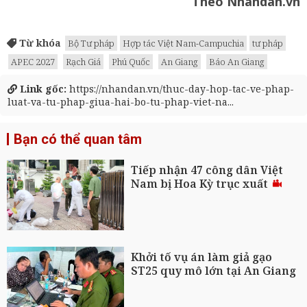
Theo Nhandan.vn
Từ khóa
Bộ Tư pháp
Hợp tác Việt Nam-Campuchia
tư pháp
APEC 2027
Rạch Giá
Phú Quốc
An Giang
Báo An Giang
Link gốc:
https://nhandan.vn/thuc-day-hop-tac-ve-phap-
luat-va-tu-phap-giua-hai-bo-tu-phap-viet-na...
Bạn có thể quan tâm
Tiếp nhận 47 công dân Việt
Nam bị Hoa Kỳ trục xuất
Khởi tố vụ án làm giả gạo
ST25 quy mô lớn tại An Giang