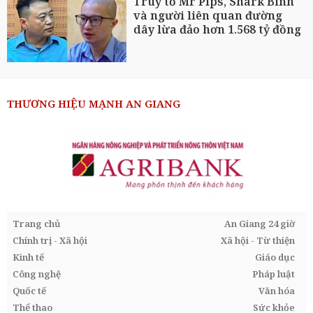
Truy tố Mr Pips, Shark Bình
và người liên quan đường
dây lừa đảo hơn 1.568 tỷ đồng
THƯƠNG HIỆU MẠNH AN GIANG
Trang chủ
An Giang 24 giờ
Chính trị - Xã hội
Xã hội - Từ thiện
Kinh tế
Giáo dục
Công nghệ
Pháp luật
Quốc tế
Văn hóa
Thể thao
Sức khỏe