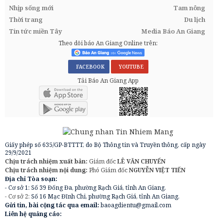
Nhịp sống mới
Tam nông
Thời trang
Du lịch
Tin tức miền Tây
Media Báo An Giang
Theo dõi báo An Giang Online trên:
FACEBOOK
YOUTUBE
Tải Báo An Giang App
Giấy phép số 635/GP-BTTTT, do Bộ Thông tin và Truyền thông, cấp ngày
29/9/2021
Chịu trách nhiệm xuất bản:
Giám đốc
LÊ VĂN CHUYỂN
Chịu trách nhiệm nội dung:
Phó Giám đốc
NGUYỄN VIỆT TIẾN
Địa chỉ Tòa soạn:
- Cơ sở 1: Số 39 Đống Đa, phường Rạch Giá, tỉnh An Giang.
- Cơ sở 2:
Số 16 Mạc Đĩnh Chi, phường Rạch Giá, tỉnh An Giang.
Gửi tin, bài cộng tác qua email:
baoagdientu@gmail.com
Liên hệ quảng cáo: