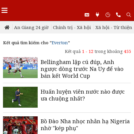
An Giang 24 giờ
Chính trị - Xã hội
Xã hội - Từ thiện
Kết quả tìm kiếm cho "
Everton
"
Kết quả
1 - 12
trong khoảng
455
Bellingham lập cú đúp, Anh
ngược dòng trước Na Uy để vào
bán kết World Cup
Huấn luyện viên nước nào được
ưa chuộng nhất?
Bồ Đào Nha nhọc nhằn hạ Nigeria
nhờ "kép phụ"