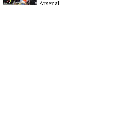
Arsenal
Bảng xếp hạng giải Ngoại hạng
Anh 2025-2026 vòng 12 mới nhất
Hơn người từ sớm nhưng Man
United vẫn thua
Everton
: Báo
động cho Amorim
Man City - Liverpool: "Siêu kinh
điển" của bóng đá Anh
«
<
1
2
3
4
5
>
»
THƯƠNG HIỆU MẠNH AN GIANG