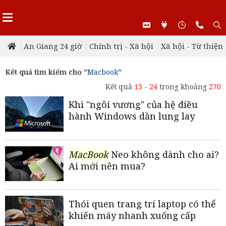
An Giang 24 giờ
Chính trị - Xã hội
Xã hội - Từ thiện
Kết quả tìm kiếm cho "
Macbook
"
Kết quả
13 - 24
trong khoảng
270
Khi "ngôi vương" của hệ điều
hành Windows dần lung lay
MacBook
Neo không dành cho ai?
Ai mới nên mua?
Thói quen trang trí laptop có thể
khiến máy nhanh xuống cấp