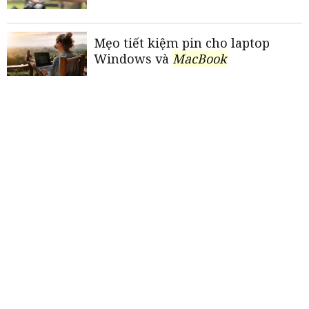
Mẹo tiết kiệm pin cho laptop
Windows và
MacBook
Macbook
Pro M4 14 inch - Đỉnh
cao công nghệ, hiệu năng
Cơ hội sở hữu
MacBook
giá rẻ sắp
thành hiện thực
«
<
1
2
3
4
5
>
»
THƯƠNG HIỆU MẠNH AN GIANG